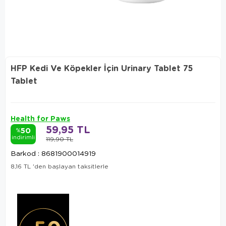
HFP Kedi Ve Köpekler İçin Urinary Tablet 75
Tablet
Health for Paws
59,95 TL
50
%
indirimli
119,90 TL
Barkod
:
8681900014919
8,16 TL
'den başlayan taksitlerle