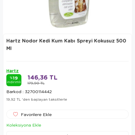
Hartz Nodor Kedi Kum Kabı Spreyi Kokusuz 500
Ml
Hartz
146,36 TL
19
%
indirimli
179,90 TL
Barkod
:
32700114442
19,92 TL
'den başlayan taksitlerle
Favorilere Ekle
Koleksiyona Ekle