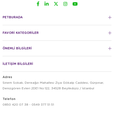
PETBURADA
FAVORİ KATEGORİLER
ÖNEMLİ BİLGİLERİ
İLETİŞİM BİLGİLERİ
Adres
Sinem Sokak, Dereağzı Mahallesi Ziya Gökalp Caddesi, Gürpınar,
Denizgören Evleri 2DE1 No:122, 34528 Beylikdüzü / İstanbul
Telefon
0850 420 07 38 - 0549 377 51 51