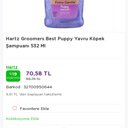
Hartz Groomers Best Puppy Yavru Köpek
Şampuanı 532 Ml
Hartz
70,58 TL
19
%
indirimli
86,75 TL
Barkod
:
32700950644
9,61 TL
'den başlayan taksitlerle
Favorilere Ekle
Koleksiyona Ekle