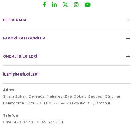
PETBURADA
FAVORİ KATEGORİLER
ÖNEMLİ BİLGİLERİ
İLETİŞİM BİLGİLERİ
Adres
Sinem Sokak, Dereağzı Mahallesi Ziya Gökalp Caddesi, Gürpınar,
Denizgören Evleri 2DE1 No:122, 34528 Beylikdüzü / İstanbul
Telefon
0850 420 07 38 - 0549 377 51 51