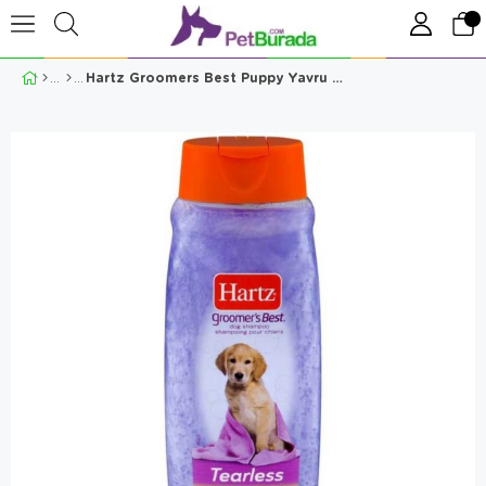
Hartz Groomers Best Puppy Yavru Köpek Şampuanı 532 Ml