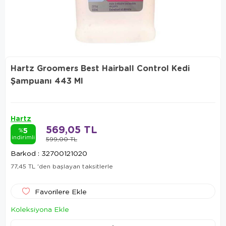
Hartz Groomers Best Hairball Control Kedi
Şampuanı 443 Ml
Hartz
569,05 TL
5
%
indirimli
599,00 TL
Barkod
:
32700121020
77,45 TL
'den başlayan taksitlerle
Favorilere Ekle
Koleksiyona Ekle