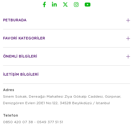
PETBURADA
FAVORİ KATEGORİLER
ÖNEMLİ BİLGİLERİ
İLETİŞİM BİLGİLERİ
Adres
Sinem Sokak, Dereağzı Mahallesi Ziya Gökalp Caddesi, Gürpınar,
Denizgören Evleri 2DE1 No:122, 34528 Beylikdüzü / İstanbul
Telefon
0850 420 07 38 - 0549 377 51 51