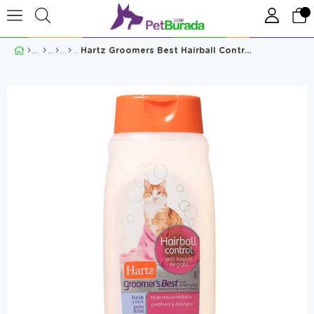
Hartz Groomers Best Hairball Control Kedi Şampuanı 443 Ml