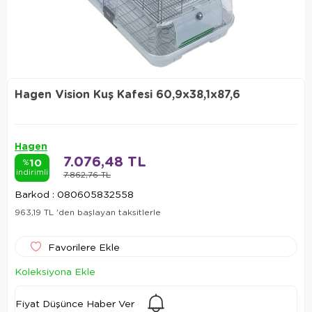
Hagen Vision Kuş Kafesi 60,9x38,1x87,6
Hagen
7.076,48 TL
10
%
indirimli
7.862,76 TL
Barkod
:
080605832558
963,19 TL
'den başlayan taksitlerle
Favorilere Ekle
Koleksiyona Ekle
Fiyat Düşünce Haber Ver