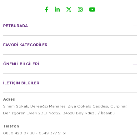
PETBURADA
FAVORİ KATEGORİLER
ÖNEMLİ BİLGİLERİ
İLETİŞİM BİLGİLERİ
Adres
Sinem Sokak, Dereağzı Mahallesi Ziya Gökalp Caddesi, Gürpınar,
Denizgören Evleri 2DE1 No:122, 34528 Beylikdüzü / İstanbul
Telefon
0850 420 07 38 - 0549 377 51 51