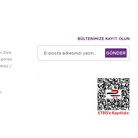
BÜLTENİMİZE KAYIT OLUN
i Ziya
GÖNDER
zgören
kdüzü /
1