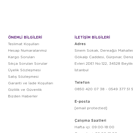
ÖNEMLİ BİLGİLERİ
İLETİŞİM BİLGİLERİ
Adres
Teslimat Koşulları
Hesap Numaralarımız
Sinem Sokak, Dereağzı Mahalles
Kargo Soruları
Gökalp Caddesi, Gürpınar, Deni
Sıkça Sorulan Sorular
Evleri 2DE1 No:122, 34528 Beyli
Üyelik Sözleşmesi
İstanbul
Satış Sözleşmesi
Telefon
Garanti ve İade Koşulları
0850 420 07 38 - 0549 377 51 5
Gizlilik ve Güvenlik
Bizden Haberler
E-posta
[email protected]
Çalışma Saatleri
Hafta içi: 09:00-18:00