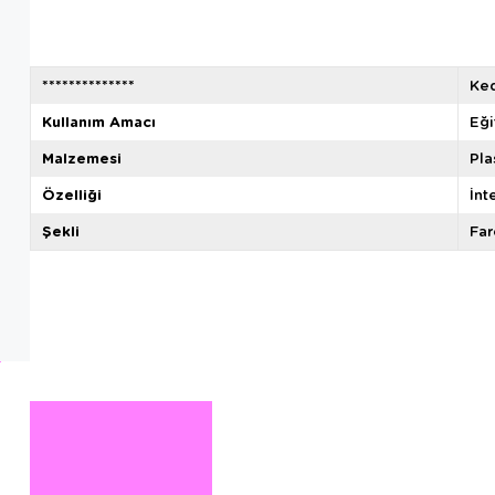
**************
Ke
Kullanım Amacı
Eğ
Malzemesi
Pla
Özelliği
İnt
Şekli
Far