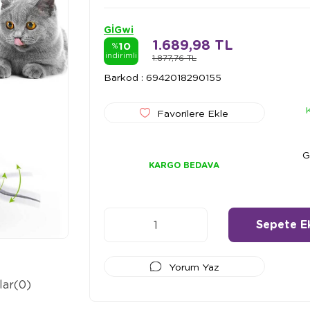
GİGwi
1.689,98 TL
10
%
indirimli
1.877,76 TL
Barkod
:
6942018290155
Favorilere Ekle
G
KARGO BEDAVA
Yorum Yaz
lar
(0)
Ödeme Seçenekleri