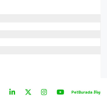
PetBurada
Blog