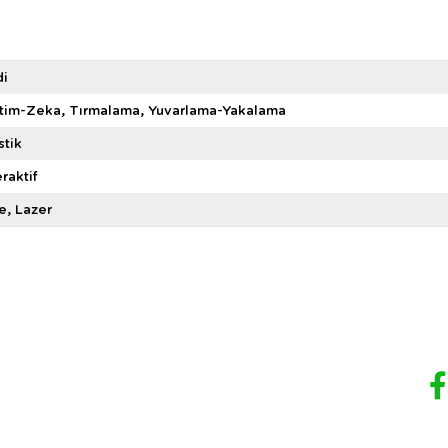
di
itim-Zeka
Tırmalama
Yuvarlama-Yakalama
stik
eraktif
e
Lazer