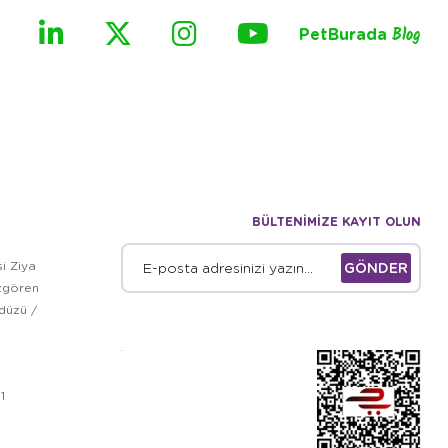
PetBurada
Blog
BÜLTENİMİZE KAYIT OLUN
i Ziya
GÖNDER
zgören
kdüzü /
1