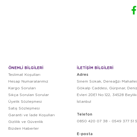
ÖNEMLİ BİLGİLERİ
İLETİŞİM BİLGİLERİ
Adres
Teslimat Koşulları
Hesap Numaralarımız
Sinem Sokak, Dereağzı Mahalles
Kargo Soruları
Gökalp Caddesi, Gürpınar, Deni
Sıkça Sorulan Sorular
Evleri 2DE1 No:122, 34528 Beyli
Üyelik Sözleşmesi
İstanbul
Satış Sözleşmesi
Telefon
Garanti ve İade Koşulları
0850 420 07 38 - 0549 377 51 5
Gizlilik ve Güvenlik
Bizden Haberler
E-posta