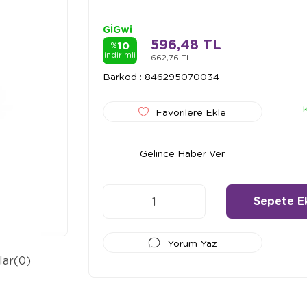
GİGwi
596,48 TL
10
%
indirimli
662,76 TL
Barkod
:
846295070034
Favorilere Ekle
Gelince Haber Ver
Yorum Yaz
lar
(0)
Ödeme Seçenekleri