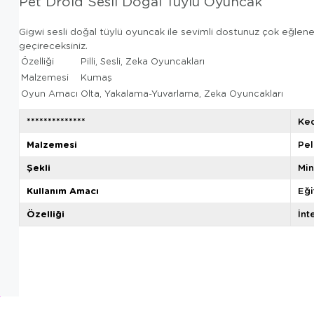
Pet Droid Sesli Doğal Tüylü Oyuncak
Gigwi sesli doğal tüylü oyuncak ile sevimli dostunuz çok eğle
geçireceksiniz.
Özelliği
Pilli, Sesli, Zeka Oyuncakları
Malzemesi
Kumaş
Oyun Amacı
Olta, Yakalama-Yuvarlama, Zeka Oyuncakları
**************
Ke
Malzemesi
Pel
Şekli
Min
Kullanım Amacı
Eğ
Özelliği
İnt