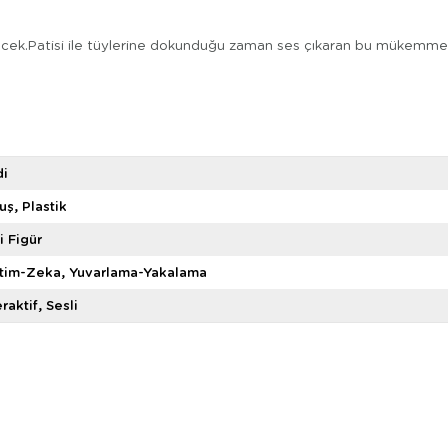
necek.Patisi ile tüylerine dokunduğu zaman ses çıkaran bu mükemmel
di
uş
Plastik
i Figür
itim-Zeka
Yuvarlama-Yakalama
eraktif
Sesli