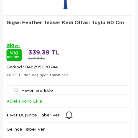
Gigwi Feather Teaser Kedi Oltası Tüylü 60 Cm
GİGwi
339,39 TL
10
%
indirimli
377,10 TL
Barkod
:
846295070744
46,19 TL
'den başlayan taksitlerle
Favorilere Ekle
Koleksiyona Ekle
Fiyat Düşünce Haber Ver
Gelince Haber Ver