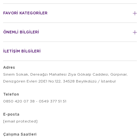
FAVORİ KATEGORİLER
ÖNEMLİ BİLGİLERİ
İLETİŞİM BİLGİLERİ
Adres
Sinem Sokak, Dereağzı Mahallesi Ziya Gökalp Caddesi, Gürpınar,
Denizgören Evleri 2DE1 No:122, 34528 Beylikdüzü / İstanbul
Telefon
0850 420 07 38 - 0549 377 51 51
E-posta
[email protected]
Çalışma Saatleri