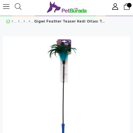
Gigwi Feather Teaser Kedi Oltası Tüylü 60 Cm