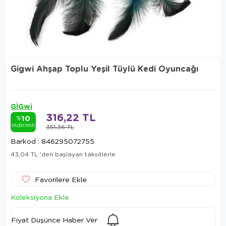
Gigwi Ahşap Toplu Yeşil Tüylü Kedi Oyuncağı
GİGwi
316,22 TL
10
%
indirimli
351,36 TL
Barkod
:
846295072755
43,04 TL
'den başlayan taksitlerle
Favorilere Ekle
Koleksiyona Ekle
Fiyat Düşünce Haber Ver