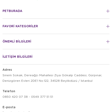
PETBURADA
FAVORİ KATEGORİLER
ÖNEMLİ BİLGİLERİ
İLETİŞİM BİLGİLERİ
Adres
Sinem Sokak, Dereağzı Mahallesi Ziya Gökalp Caddesi, Gürpınar,
Denizgören Evleri 2DE1 No:122, 34528 Beylikdüzü / İstanbul
Telefon
0850 420 07 38 - 0549 377 51 51
E-posta