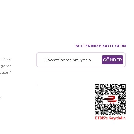
BÜLTENİMİZE KAYIT OLUN
i Ziya
GÖNDER
zgören
kdüzü /
1