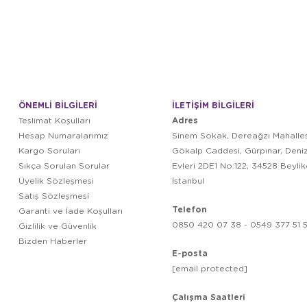
ÖNEMLİ BİLGİLERİ
İLETİŞİM BİLGİLERİ
Adres
Teslimat Koşulları
Hesap Numaralarımız
Sinem Sokak, Dereağzı Mahalles
Kargo Soruları
Gökalp Caddesi, Gürpınar, Deni
Sıkça Sorulan Sorular
Evleri 2DE1 No:122, 34528 Beyli
Üyelik Sözleşmesi
İstanbul
Satış Sözleşmesi
Telefon
Garanti ve İade Koşulları
0850 420 07 38 - 0549 377 51 5
Gizlilik ve Güvenlik
Bizden Haberler
E-posta
[email protected]
Çalışma Saatleri