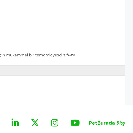
z için mükemmel bir tamamlayıcıdır! 🐾🐟
PetBurada
Blog