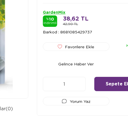
GardenMix
38,62 TL
10
%
indirimli
42,90 TL
Barkod
:
8681085429737
Favorilere Ekle
Gelince Haber Ver
Yorum Yaz
lar
(0)
Ödeme Seçenekleri