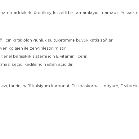
iş hammaddelerle üretilmiş, lezzetli bir tamamlayıcı mamadır. Yüksek n
.
için kritik olan günlük su tüketimine büyük katkı sağlar.
en kolajen ile zenginleştirilmiştir.
genel bağışıklık sistemi için E vitamini içerir.
z, seçici kediler için iştah açıcıdır.
akızı, taurin, hafif kalsiyum karbonat, D-izoaskorbat sodyum, E vitamini