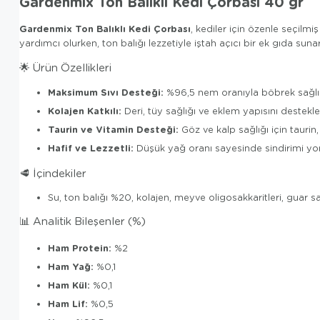
Gardenmix Ton Balıklı Kedi Çorbası 40 gr
Gardenmix Ton Balıklı Kedi Çorbası
, kediler için özenle seçilm
yardımcı olurken, ton balığı lezzetiyle iştah açıcı bir ek gıda sunar
🌟 Ürün Özellikleri
Maksimum Sıvı Desteği:
%96,5 nem oranıyla böbrek sağlığı 
Kolajen Katkılı:
Deri, tüy sağlığı ve eklem yapısını destekley
Taurin ve Vitamin Desteği:
Göz ve kalp sağlığı için taurin, 
Hafif ve Lezzetli:
Düşük yağ oranı sayesinde sindirimi yorma
🥩 İçindekiler
Su, ton balığı %20, kolajen, meyve oligosakkaritleri, guar s
📊 Analitik Bileşenler (%)
Ham Protein:
%2
Ham Yağ:
%0,1
Ham Kül:
%0,1
Ham Lif:
%0,5