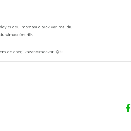
yıcı ödül maması olarak verilmelidir.
rulması önerilir.
hem de enerji kazandıracaktır! 😺✨