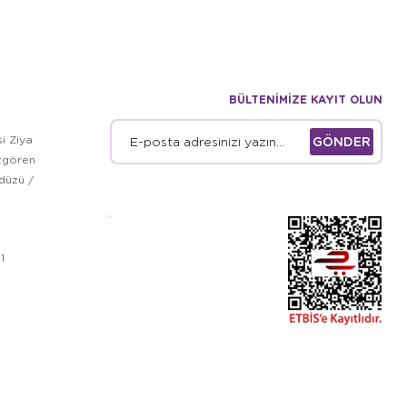
BÜLTENİMİZE KAYIT OLUN
i Ziya
GÖNDER
zgören
kdüzü /
1