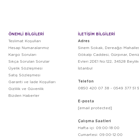
ÖNEMLİ BİLGİLERİ
İLETİŞİM BİLGİLERİ
Adres
Teslimat Koşulları
Hesap Numaralarımız
Sinem Sokak, Dereağzı Mahalles
Kargo Soruları
Gökalp Caddesi, Gürpınar, Deni
Sıkça Sorulan Sorular
Evleri 2DE1 No:122, 34528 Beyli
Üyelik Sözleşmesi
İstanbul
Satış Sözleşmesi
Telefon
Garanti ve İade Koşulları
0850 420 07 38 - 0549 377 51 5
Gizlilik ve Güvenlik
Bizden Haberler
E-posta
[email protected]
Çalışma Saatleri
Hafta içi: 09:00-18:00
Cumartesi: 09:00-12:00