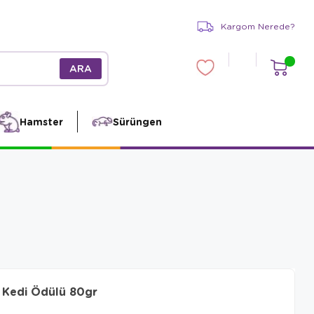
Kargom Nerede?
Hamster
Sürüngen
 Kedi Ödülü 80gr