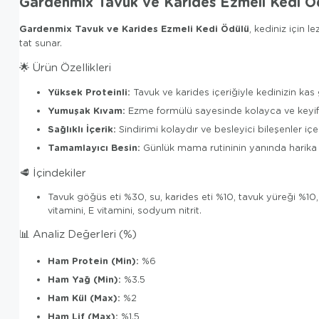
Gardenmix Tavuk ve Karides Ezmeli Kedi Ö
Gardenmix Tavuk ve Karides Ezmeli Kedi Ödülü
, kediniz için l
tat sunar.
🌟 Ürün Özellikleri
Yüksek Proteinli:
Tavuk ve karides içeriğiyle kedinizin kas 
Yumuşak Kıvam:
Ezme formülü sayesinde kolayca ve keyifle 
Sağlıklı İçerik:
Sindirimi kolaydır ve besleyici bileşenler içer
Tamamlayıcı Besin:
Günlük mama rutininin yanında harika b
🥩 İçindekiler
Tavuk göğüs eti %30, su, karides eti %10, tavuk yüreği %10, 
vitamini, E vitamini, sodyum nitrit.
📊 Analiz Değerleri (%)
Ham Protein (Min):
%6
Ham Yağ (Min):
%3.5
Ham Kül (Max):
%2
Ham Lif (Max):
%1.5