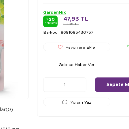
GardenMix
47,93 TL
20
%
indirimli
59,90 TL
Barkod
:
8681085430757
Favorilere Ekle
Gelince Haber Ver
Yorum Yaz
lar
(0)
Ödeme Seçenekleri