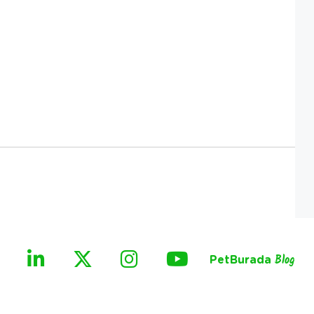
PetBurada
Blog