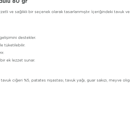
dülü 80 gr
ezzetli ve sağlıklı bir seçenek olarak tasarlanmıştır. İçeriğindeki tavuk
gelişimini destekler.
tüketilebilir.
ir.
ir ek lezzet sunar.
tavuk ciğeri %5, patates nişastası, tavuk yağı, guar sakızı, meyve olig