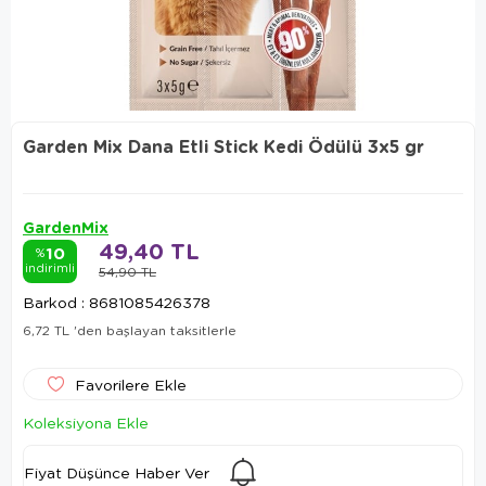
Garden Mix Dana Etli Stick Kedi Ödülü 3x5 gr
GardenMix
49,40 TL
10
%
indirimli
54,90 TL
Barkod
:
8681085426378
6,72 TL
'den başlayan taksitlerle
Favorilere Ekle
Koleksiyona Ekle
Fiyat Düşünce Haber Ver