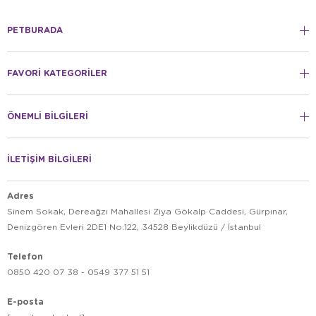
PETBURADA
FAVORİ KATEGORİLER
ÖNEMLİ BİLGİLERİ
İLETİŞİM BİLGİLERİ
Adres
Sinem Sokak, Dereağzı Mahallesi Ziya Gökalp Caddesi, Gürpınar,
Denizgören Evleri 2DE1 No:122, 34528 Beylikdüzü / İstanbul
Telefon
0850 420 07 38 - 0549 377 51 51
E-posta