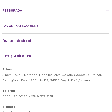
PETBURADA
FAVORİ KATEGORİLER
ÖNEMLİ BİLGİLERİ
İLETİŞİM BİLGİLERİ
Adres
Sinem Sokak, Dereağzı Mahallesi Ziya Gökalp Caddesi, Gürpınar,
Denizgören Evleri 2DE1 No:122, 34528 Beylikdüzü / İstanbul
Telefon
0850 420 07 38 - 0549 377 51 51
E-posta