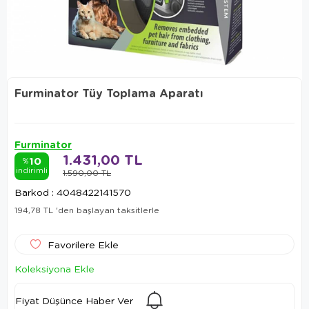
Furminator Tüy Toplama Aparatı
Furminator
1.431,00 TL
10
%
indirimli
1.590,00 TL
Barkod
:
4048422141570
194,78 TL
'den başlayan taksitlerle
Favorilere Ekle
Koleksiyona Ekle
Fiyat Düşünce Haber Ver