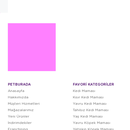
PETBURADA
FAVORİ KATEGORİLER
Anasayfa
Kedi Maması
Hakkımızda
Kısır Kedi Maması
Müşteri Hizmetleri
Yavru Kedi Maması
Mağazalarımız
Tahılsız Kedi Maması
Yeni Ürünler
Yaş Kedi Maması
İndirimdekiler
Yavru Köpek Maması
Franchising
Yetişkin Köpek Maması