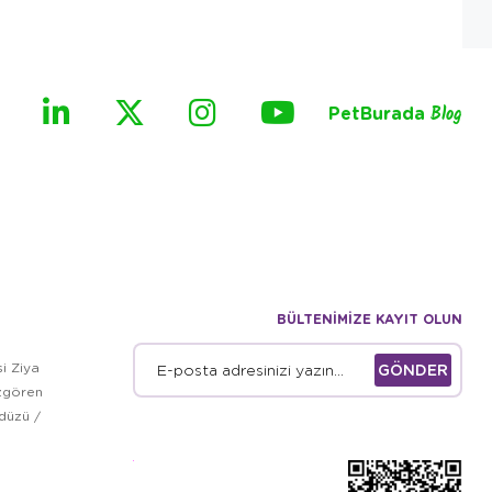
PetBurada
Blog
BÜLTENİMİZE KAYIT OLUN
i Ziya
GÖNDER
zgören
kdüzü /