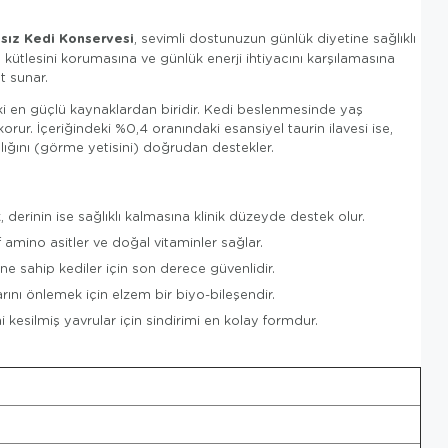
sız Kedi Konservesi
, sevimli dostunuzun günlük diyetine sağlıklı
 kütlesini korumasına ve günlük enerji ihtiyacını karşılamasına
t sunar.
i en güçlü kaynaklardan biridir. Kedi beslenmesinde yaş
orur. İçeriğindeki %0,4 oranındaki esansiyel taurin ilavesi ise,
ğlığını (görme yetisini) doğrudan destekler.
derinin ise sağlıklı kalmasına klinik düzeyde destek olur.
 amino asitler ve doğal vitaminler sağlar.
ine sahip kediler için son derece güvenlidir.
nı önlemek için elzem bir biyo-bileşendir.
 kesilmiş yavrular için sindirimi en kolay formdur.