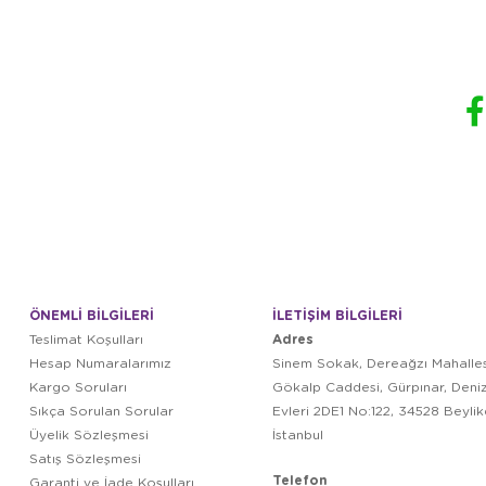
ÖNEMLİ BİLGİLERİ
İLETİŞİM BİLGİLERİ
Adres
Teslimat Koşulları
Hesap Numaralarımız
Sinem Sokak, Dereağzı Mahalles
Kargo Soruları
Gökalp Caddesi, Gürpınar, Deni
Sıkça Sorulan Sorular
Evleri 2DE1 No:122, 34528 Beyli
Üyelik Sözleşmesi
İstanbul
Satış Sözleşmesi
Telefon
Garanti ve İade Koşulları