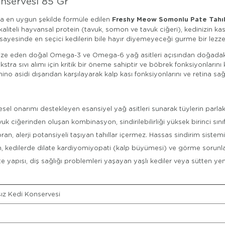
nservesi 85 Gr
Freshy Meow Somonlu Pate Tahıl
ına en uygun şekilde formüle edilen
kaliteli hayvansal protein (tavuk, somon ve tavuk ciğeri), kedinizin kas
sayesinde en seçici kedilerin bile hayır diyemeyeceği gurme bir lezze
ksimize eden doğal Omega-3 ve Omega-6 yağ asitleri açısından doğadak
tra sıvı alımı için kritik bir öneme sahiptir ve böbrek fonksiyonlarını k
no asidi dışarıdan karşılayarak kalp kası fonksiyonlarını ve retina sa
l onarımı destekleyen esansiyel yağ asitleri sunarak tüylerin parlak, 
k ciğerinden oluşan kombinasyon, sindirilebilirliği yüksek birinci sınıf
ran, alerji potansiyeli taşıyan tahıllar içermez. Hassas sindirim sistem
kedilerde dilate kardiyomiyopati (kalp büyümesi) ve görme sorunları
 yapısı, diş sağlığı problemleri yaşayan yaşlı kediler veya sütten yeni
ız Kedi Konservesi