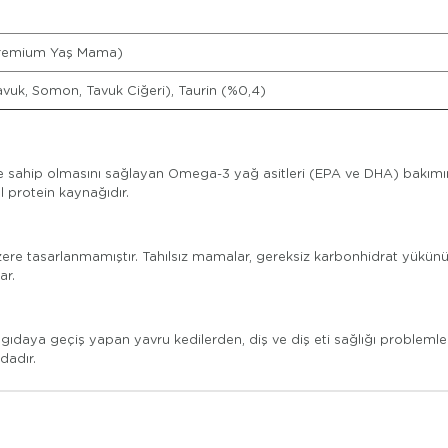
 Premium Yaş Mama)
vuk, Somon, Tavuk Ciğeri), Taurin (%0,4)
ylere sahip olmasını sağlayan Omega-3 yağ asitleri (EPA ve DHA) bakımı
l protein kaynağıdır.
ere tasarlanmamıştır. Tahılsız mamalar, gereksiz karbonhidrat yükünü or
ar.
aya geçiş yapan yavru kedilerden, diş ve diş eti sağlığı problemler
dadır.