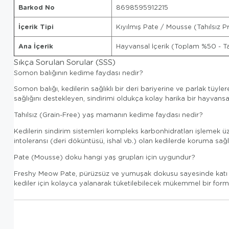
Barkod No
8698595912215
İçerik Tipi
Kıyılmış Pate / Mousse (Tahılsız
Ana İçerik
Hayvansal İçerik (Toplam %50 - Ta
Sıkça Sorulan Sorular (SSS)
Somon balığının kedime faydası nedir?
Somon balığı, kedilerin sağlıklı bir deri bariyerine ve parlak tü
sağlığını destekleyen, sindirimi oldukça kolay harika bir hayvansa
Tahılsız (Grain-Free) yaş mamanın kedime faydası nedir?
Kedilerin sindirim sistemleri kompleks karbonhidratları işlemek üz
intoleransı (deri döküntüsü, ishal vb.) olan kedilerde koruma sağl
Pate (Mousse) doku hangi yaş grupları için uygundur?
Freshy Meow Pate, pürüzsüz ve yumuşak dokusu sayesinde katı gıd
kediler için kolayca yalanarak tüketilebilecek mükemmel bir form