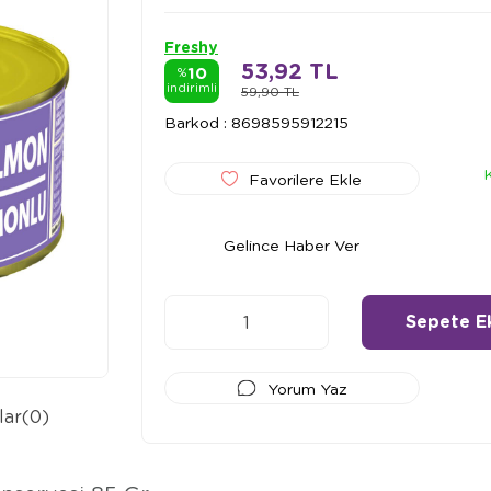
Freshy
53,92 TL
10
%
indirimli
59,90 TL
Barkod
:
8698595912215
Favorilere Ekle
Gelince Haber Ver
Yorum Yaz
lar
(0)
Ödeme Seçenekleri