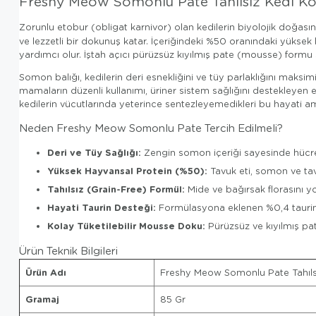
Freshy Meow Somonlu Pate Tahılsız Kedi Ko
Zorunlu etobur (obligat karnivor) olan kedilerin biyolojik doğas
ve lezzetli bir dokunuş katar. İçeriğindeki %50 oranındaki yüksek 
yardımcı olur. İştah açıcı pürüzsüz kıyılmış pate (mousse) formu 
Somon balığı, kedilerin deri esnekliğini ve tüy parlaklığını ma
mamaların düzenli kullanımı, üriner sistem sağlığını destekleyen eks
kedilerin vücutlarında yeterince sentezleyemedikleri bu hayati ami
Neden Freshy Meow Somonlu Pate Tercih Edilmeli?
Deri ve Tüy Sağlığı:
Zengin somon içeriği sayesinde hücrese
Yüksek Hayvansal Protein (%50):
Tavuk eti, somon ve tavu
Tahılsız (Grain-Free) Formül:
Mide ve bağırsak florasını yo
Hayati Taurin Desteği:
Formülasyona eklenen %0,4 taurin, 
Kolay Tüketilebilir Mousse Doku:
Pürüzsüz ve kıyılmış pate
Ürün Teknik Bilgileri
Ürün Adı
Freshy Meow Somonlu Pate Tahıls
Gramaj
85 Gr