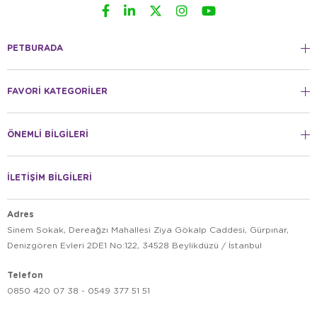
PETBURADA
FAVORİ KATEGORİLER
ÖNEMLİ BİLGİLERİ
İLETİŞİM BİLGİLERİ
Adres
Sinem Sokak, Dereağzı Mahallesi Ziya Gökalp Caddesi, Gürpınar,
Denizgören Evleri 2DE1 No:122, 34528 Beylikdüzü / İstanbul
Telefon
0850 420 07 38 - 0549 377 51 51