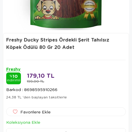
Freshy Ducky Stripes Ördekli Şerit Tahılsız
Köpek Ödülü 80 Gr 20 Adet
Freshy
179,10 TL
10
%
indirimli
199,00 TL
Barkod
:
8698595910266
24,38 TL
'den başlayan taksitlerle
Favorilere Ekle
Koleksiyona Ekle