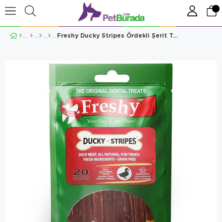
Freshy Ducky Stripes Ördekli Şerit Tahılsız Köpek Ödülü 80 Gr 20 Adet