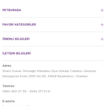
PETBURADA
FAVORİ KATEGORİLER
ÖNEMLİ BİLGİLERİ
İLETİŞİM BİLGİLERİ
Adres
Sinem Sokak, Dereağzı Mahallesi Ziya Gökalp Caddesi, Gürpınar,
Denizgören Evleri 2DE1 No:122, 34528 Beylikdüzü / İstanbul
Telefon
0850 420 07 38 - 0549 377 51 51
E-posta