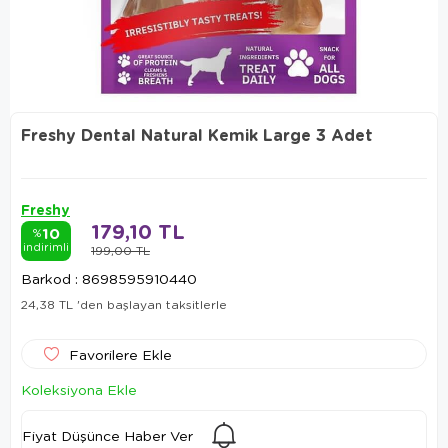
Freshy Dental Natural Kemik Large 3 Adet
Freshy
179,10 TL
10
%
indirimli
199,00 TL
Barkod
:
8698595910440
24,38 TL
'den başlayan taksitlerle
Favorilere Ekle
Koleksiyona Ekle
Fiyat Düşünce Haber Ver