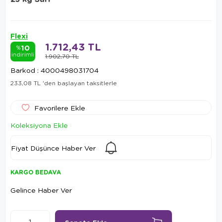
Flexi
1.712,43 TL
10
%
indirimli
1.902,70 TL
Barkod
:
4000498031704
233,08 TL
'den başlayan taksitlerle
Favorilere Ekle
Koleksiyona Ekle
Fiyat Düşünce Haber Ver
KARGO BEDAVA
Gelince Haber Ver