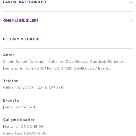
FAVORİ KATEGORİLER
ÖNEMLİ BİLGİLERİ
İLETİŞİM BİLGİLERİ
Adres
Sinem Sokak, Dereağzı Mahallesi Ziya Gökalp Caddesi, Gürpınar,
Denizgören Evleri 2DE1 No:122, 34528 Beylikdüzü / İstanbul
Telefon
0850 420 07 38 - 0549 377 51 51
E-posta
[email protected]
Çalışma Saatleri
Hafta içi: 09:00-18:00
Cumartesi: 09:00-12:00