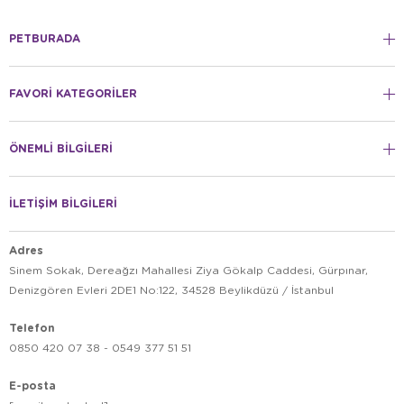
PETBURADA
FAVORİ KATEGORİLER
ÖNEMLİ BİLGİLERİ
İLETİŞİM BİLGİLERİ
Adres
Sinem Sokak, Dereağzı Mahallesi Ziya Gökalp Caddesi, Gürpınar,
Denizgören Evleri 2DE1 No:122, 34528 Beylikdüzü / İstanbul
Telefon
0850 420 07 38 - 0549 377 51 51
E-posta