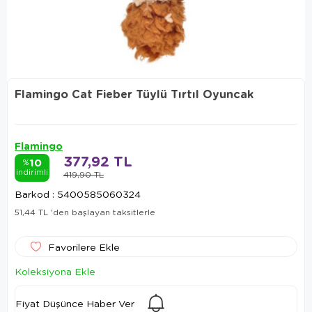
Flamingo Cat Fieber Tüylü Tırtıl Oyuncak
Flamingo
377,92 TL
10
%
indirimli
419,90 TL
Barkod
:
5400585060324
51,44 TL
'den başlayan taksitlerle
Favorilere Ekle
Koleksiyona Ekle
Fiyat Düşünce Haber Ver