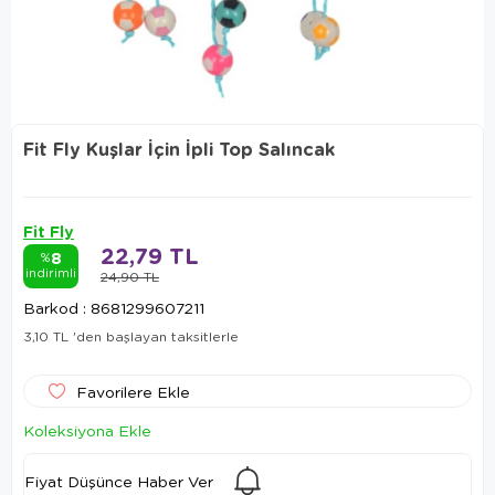
Fit Fly Kuşlar İçin İpli Top Salıncak
Fit Fly
22,79 TL
8
%
indirimli
24,90 TL
Barkod
:
8681299607211
3,10 TL
'den başlayan taksitlerle
Favorilere Ekle
Koleksiyona Ekle
Fiyat Düşünce Haber Ver