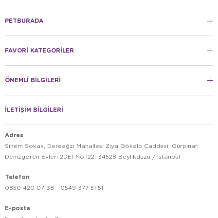
PETBURADA
FAVORİ KATEGORİLER
ÖNEMLİ BİLGİLERİ
İLETİŞİM BİLGİLERİ
Adres
Sinem Sokak, Dereağzı Mahallesi Ziya Gökalp Caddesi, Gürpınar,
Denizgören Evleri 2DE1 No:122, 34528 Beylikdüzü / İstanbul
Telefon
0850 420 07 38 - 0549 377 51 51
E-posta