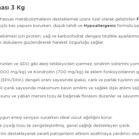
ası 3 Kg
F
ve hassas metabolizmalarını desteklemek üzere özel olarak geliştirilen
Hypoallergenic
üçlü kas yapısını korurken; düşük tahıllı ve
formülü saye
mesi için protein, yağ ve karbonhidrat dengesi titizlikle ayarlanmışt
ak dokularını güçlendirerek hareket özgürlüğü sağlar.
rünleri ve GDO gibi alerji tetikleyicileri içermez; sindirim sistemini yor
00 mg/kg) ve Kondroitin (700 mg/kg) ile eklem fonksiyonlarının gel
EPA/DHA) dengeli oranı sayesinde ipeksi, canlı ve parlak tüylerin o
li içerik sayesinde maksimum besin emilimi ve sağlıklı dışkı atılımı sağ
yosunu ve yaban mersini tozu ile bağırsak florasını düzenler ve savunma
ygun enerji seviyesi sunarken ideal vücut ağırlığını korur.
çiçeği tozu ile zenginleştirilmiş, genel sağlığı destekleyen içerik.
mini destekleyerek zararlı patojenlerin etkisini azaltmaya yardımcı olur