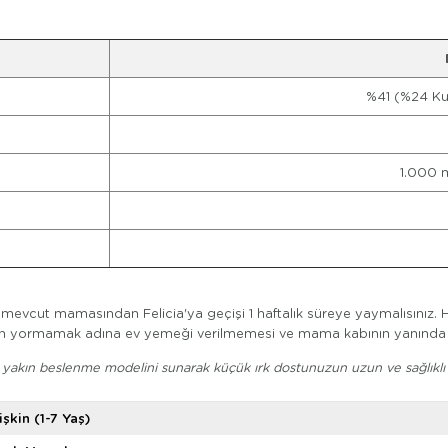
%41 (%24 Kur
1.000 
mevcut mamasından Felicia'ya geçişi 1 haftalık süreye yaymalısınız. H
radan yormamak adına ev yemeği verilmemesi ve mama kabının yanınd
en yakın beslenme modelini sunarak küçük ırk dostunuzun uzun ve sağlıklı
işkin (1-7 Yaş)