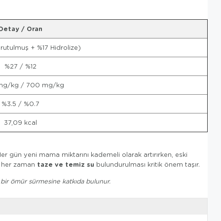
Detay / Oran
utulmuş + %17 Hidrolize)
%27 / %12
mg/kg / 700 mg/kg
%3.5 / %0.7
37,09 kcal
er gün yeni mama miktarını kademeli olarak artırırken, eski
taze ve temiz su
a her zaman
bulundurulması kritik önem taşır.
 bir ömür sürmesine katkıda bulunur.