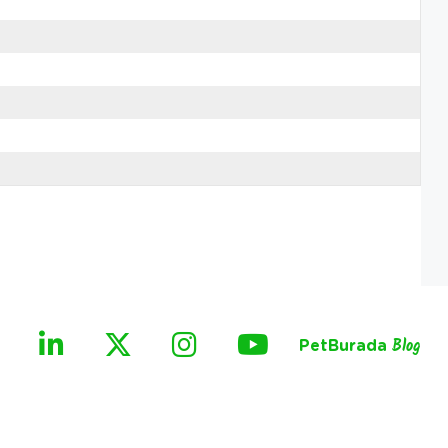
PetBurada
Blog