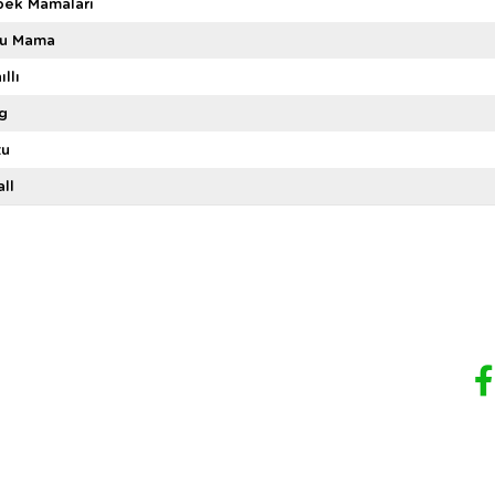
pek Mamaları
ru Mama
ıllı
g
zu
ll