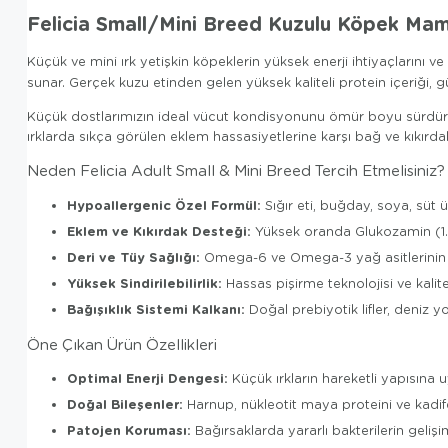
Felicia Small/Mini Breed Kuzulu Köpek Mam
Küçük ve mini ırk yetişkin köpeklerin yüksek enerji ihtiyaçlarını 
sunar. Gerçek kuzu etinden gelen yüksek kaliteli protein içeriği, g
Küçük dostlarımızın ideal vücut kondisyonunu ömür boyu sürdürebil
ırklarda sıkça görülen eklem hassasiyetlerine karşı bağ ve kıkırd
Neden Felicia Adult Small & Mini Breed Tercih Etmelisiniz?
Hypoallergenic Özel Formül:
Sığır eti, buğday, soya, süt ü
Eklem ve Kıkırdak Desteği:
Yüksek oranda Glukozamin (1.0
Deri ve Tüy Sağlığı:
Omega-6 ve Omega-3 yağ asitlerinin (
Yüksek Sindirilebilirlik:
Hassas pişirme teknolojisi ve kalite
Bağışıklık Sistemi Kalkanı:
Doğal prebiyotik lifler, deniz 
Öne Çıkan Ürün Özellikleri
Optimal Enerji Dengesi:
Küçük ırkların hareketli yapısına u
Doğal Bileşenler:
Harnup, nükleotit maya proteini ve kadife 
Patojen Koruması:
Bağırsaklarda yararlı bakterilerin gelişi