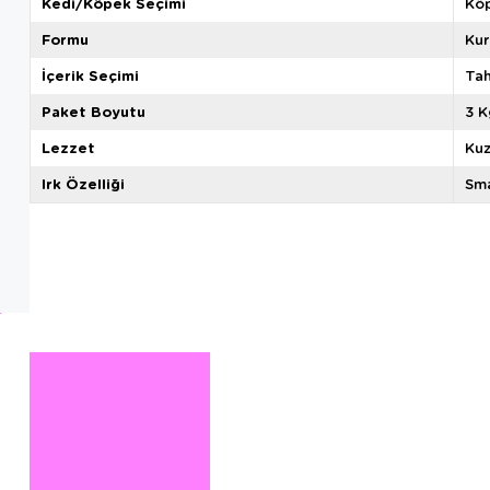
Kedi/Köpek Seçimi
Kö
Formu
Ku
İçerik Seçimi
Tah
Paket Boyutu
3 K
Lezzet
Ku
Irk Özelliği
Sma