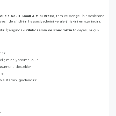
elicia Adult Small & Mini Breed
, tam ve dengeli bir beslenme
sinde sindirim hassasiyetlerini ve alerji riskini en aza indirir.
Glukozamin ve Kondroitin
ır. İçeriğindeki
takviyesi, küçük
maz.
işimine yardımcı olur.
luşumunu destekler.
lar.
 sistemini güçlendirir.
.