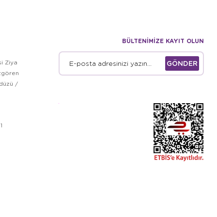
BÜLTENİMİZE KAYIT OLUN
i Ziya
GÖNDER
zgören
kdüzü /
1