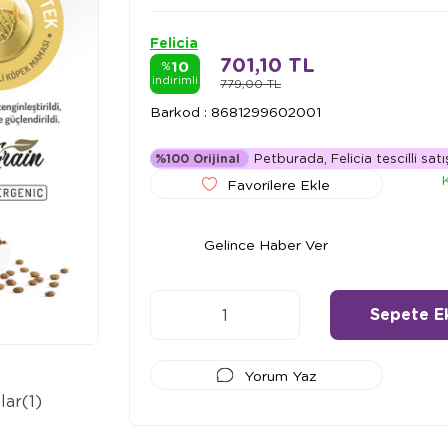
Felicia
701,10 TL
10
%
indirimli
779,00 TL
Barkod
:
8681299602001
Petburada, Felicia tescilli satı
%100 Orijinal
Favorilere Ekle
Gelince Haber Ver
Yorum Yaz
lar
(1)
Ödeme Seçenekleri