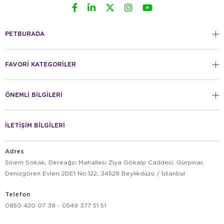
PETBURADA
FAVORİ KATEGORİLER
ÖNEMLİ BİLGİLERİ
İLETİŞİM BİLGİLERİ
Adres
Sinem Sokak, Dereağzı Mahallesi Ziya Gökalp Caddesi, Gürpınar,
Denizgören Evleri 2DE1 No:122, 34528 Beylikdüzü / İstanbul
Telefon
0850 420 07 38 - 0549 377 51 51