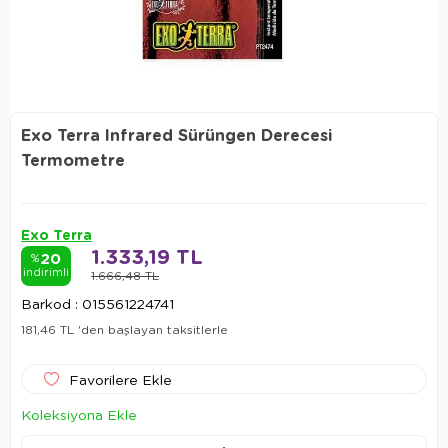
Exo Terra Infrared Sürüngen Derecesi
Termometre
Exo Terra
1.333,19 TL
20
%
indirimli
1.666,48 TL
Barkod
:
015561224741
181,46 TL
'den başlayan taksitlerle
Favorilere Ekle
Koleksiyona Ekle