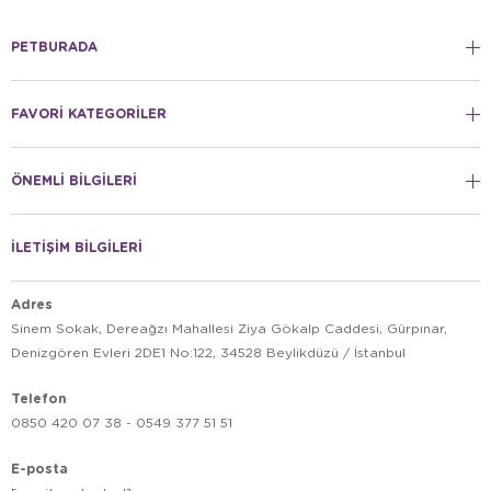
PETBURADA
FAVORİ KATEGORİLER
ÖNEMLİ BİLGİLERİ
İLETİŞİM BİLGİLERİ
Adres
Sinem Sokak, Dereağzı Mahallesi Ziya Gökalp Caddesi, Gürpınar,
Denizgören Evleri 2DE1 No:122, 34528 Beylikdüzü / İstanbul
Telefon
0850 420 07 38 - 0549 377 51 51
E-posta