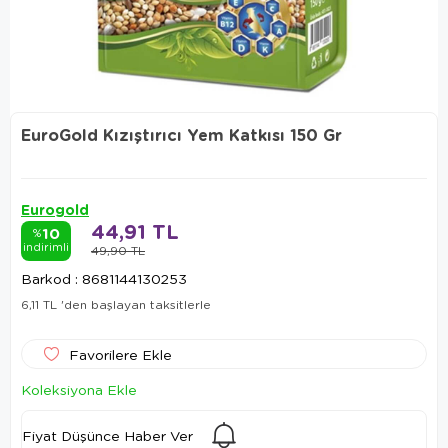
EuroGold Kızıştırıcı Yem Katkısı 150 Gr
Eurogold
44,91 TL
10
%
indirimli
49,90 TL
Barkod
:
8681144130253
6,11 TL
'den başlayan taksitlerle
Favorilere Ekle
Koleksiyona Ekle
Fiyat Düşünce Haber Ver