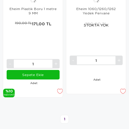
Eheim Plastik Boru 1 metre
Eheim 1060/1260/1262
9 MM
Yedek Pervane
190,00 TL
171,00 TL
750,00 TL
STOKTA YOK
Sepete Ekle
Adet
Adet
%10
i̇ndi̇ri̇mli̇
1