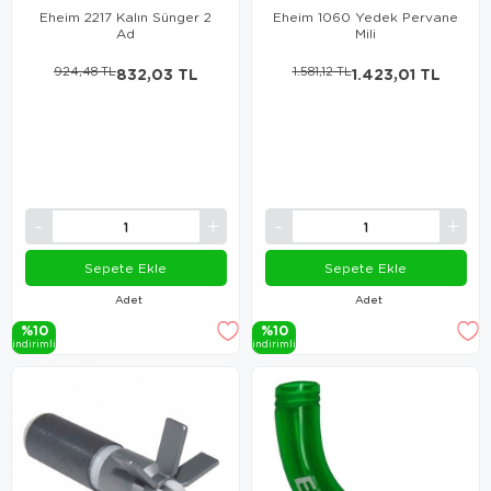
Eheim 2217 Kalın Sünger 2
Eheim 1060 Yedek Pervane
Ad
Mili
924,48 TL
832,03 TL
1.581,12 TL
1.423,01 TL
Sepete Ekle
Sepete Ekle
Adet
Adet
%10
%10
i̇ndi̇ri̇mli̇
i̇ndi̇ri̇mli̇