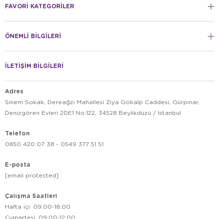
zaman sabit tutan efsanevi ısıtıcılar.
FAVORİ KATEGORİLER
Eheim
Otomatik Yemleme Makineleri
:
Tatillerde
veya yoğun günlerde balıklarınızın beslenme
düzenini aksatmayan güvenilir cihazlar.
ÖNEMLİ BİLGİLERİ
İLETİŞİM BİLGİLERİ
Eheim Hakkında Sıkça Sorulan Sorular
Adres
Sinem Sokak, Dereağzı Mahallesi Ziya Gökalp Caddesi, Gürpınar,
Eheim dış filtre temizliği ne sıklıkla
Denizgören Evleri 2DE1 No:122, 34528 Beylikdüzü / İstanbul
yapılmalıdır?
Telefon
Eheim Jager ısıtıcılar suyun içinde tamamen
0850 420 07 38 - 0549 377 51 51
kalabilir mi?
E-posta
[email protected]
Yedek parça bulmak kolay mıdır?
Çalışma Saatleri
Eheim kalitesiyle akvaryumunuzu bir üst seviyeye
Hafta içi: 09:00-18:00
akvaryum
taşımak için ihtiyacınız olan tüm ekipmanlara
malzemeleri
Cumartesi: 09:00-12:00
kategorimizden ulaşabilir, güvenli