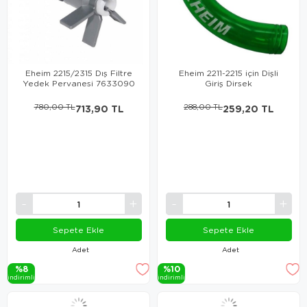
Eheim 2215/2315 Dış Filtre
Eheim 2211-2215 için Dişli
Yedek Pervanesi 7633090
Giriş Dirsek
780,00 TL
713,90 TL
288,00 TL
259,20 TL
Sepete Ekle
Sepete Ekle
Adet
Adet
%8
%10
i̇ndi̇ri̇mli̇
i̇ndi̇ri̇mli̇