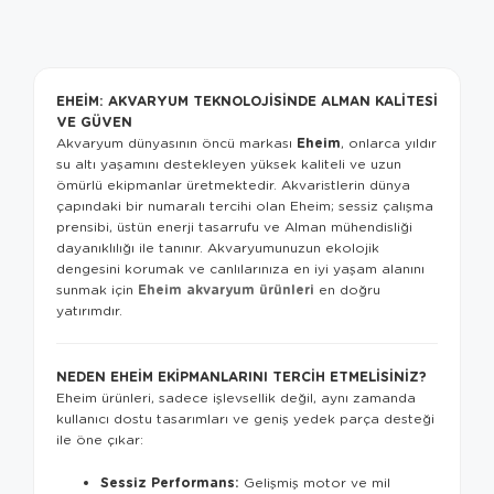
EHEIM: AKVARYUM TEKNOLOJISINDE ALMAN KALITESI
VE GÜVEN
Eheim
Akvaryum dünyasının öncü markası
, onlarca yıldır
su altı yaşamını destekleyen yüksek kaliteli ve uzun
ömürlü ekipmanlar üretmektedir. Akvaristlerin dünya
çapındaki bir numaralı tercihi olan Eheim; sessiz çalışma
prensibi, üstün enerji tasarrufu ve Alman mühendisliği
dayanıklılığı ile tanınır. Akvaryumunuzun ekolojik
dengesini korumak ve canlılarınıza en iyi yaşam alanını
Eheim akvaryum ürünleri
sunmak için
en doğru
yatırımdır.
NEDEN EHEIM EKIPMANLARINI TERCIH ETMELISINIZ?
Eheim ürünleri, sadece işlevsellik değil, aynı zamanda
kullanıcı dostu tasarımları ve geniş yedek parça desteği
ile öne çıkar:
Sessiz Performans:
Gelişmiş motor ve mil