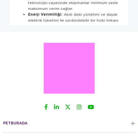
teknolojisi sayesinde ekipmanlar minimum sesle
maksimum verim sağlar.
Enerji Verimliliği:
Akıllı debi yönetimi ve düşük
elektrik tüketimi ile sürdürülebilir bir hobi imkanı
sunar.
Uzun Ömürlü Kullanım:
Aşınmaya dayanıklı
seramik milleri ve kaliteli plastik aksamı ile Eheim
ürünleri yıllarca performansını korur.
PROFESYONEL EHEIM ÇÖZÜMLERI
Akvaryumunuzun her türlü teknik ihtiyacı için
profesyonel Eheim çözümlerini sitemizde bulabilirsiniz:
Eheim Dış Filtreler:
Klasikleşen
Classic
serisinden, dijital kontrollü
Professionel
serisine
kadar kristal berraklığında su sağlayan filtrasyon
sistemleri.
Eheim
İç Filtreler
:
Küçük ve orta ölçekli
akvaryumlar için modüler yapıya sahip, temizliği
son derece kolay filtre seçenekleri.
PETBURADA
Eheim Jager Isıtıcılar:
Hassas termostat yapısı
ve laboratuvar tipi camı ile su sıcaklığını her