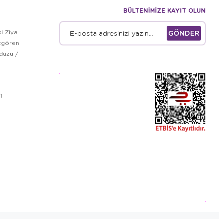
BÜLTENİMİZE KAYIT OLUN
i Ziya
GÖNDER
zgören
kdüzü /
1