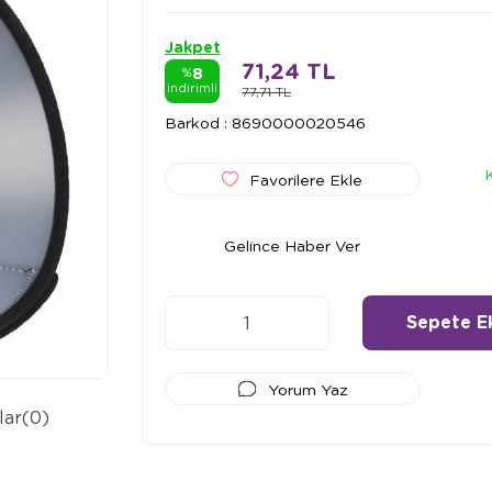
Jakpet
71,24 TL
8
%
indirimli
77,71 TL
Barkod
:
8690000020546
Favorilere Ekle
Gelince Haber Ver
Yorum Yaz
lar
(0)
Ödeme Seçenekleri