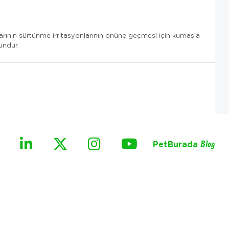
larının sürtünme irritasyonlarının önüne geçmesi için kumaşla
undur.
PetBurada
Blog