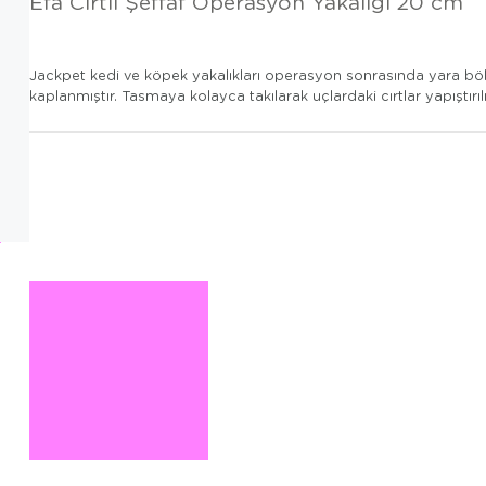
Efa Cırtlı Şeffaf Operasyon Yakalığı 20 cm
Jackpet kedi ve köpek yakalıkları operasyon sonrasında yara bölge
kaplanmıştır. Tasmaya kolayca takılarak uçlardaki cırtlar yapıştı