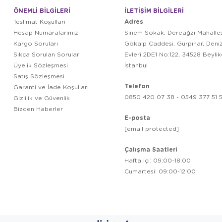
ÖNEMLİ BİLGİLERİ
İLETİŞİM BİLGİLERİ
Adres
Teslimat Koşulları
Hesap Numaralarımız
Sinem Sokak, Dereağzı Mahalles
Kargo Soruları
Gökalp Caddesi, Gürpınar, Deni
Sıkça Sorulan Sorular
Evleri 2DE1 No:122, 34528 Beyli
Üyelik Sözleşmesi
İstanbul
Satış Sözleşmesi
Telefon
Garanti ve İade Koşulları
0850 420 07 38 - 0549 377 51 5
Gizlilik ve Güvenlik
Bizden Haberler
E-posta
[email protected]
Çalışma Saatleri
Hafta içi: 09:00-18:00
Cumartesi: 09:00-12:00