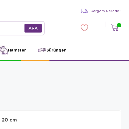
Kargom Nerede?
Hamster
Sürüngen
ı 20 cm