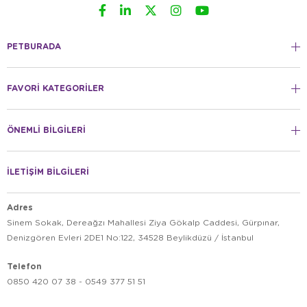
PETBURADA
FAVORİ KATEGORİLER
ÖNEMLİ BİLGİLERİ
İLETİŞİM BİLGİLERİ
Adres
Sinem Sokak, Dereağzı Mahallesi Ziya Gökalp Caddesi, Gürpınar,
Denizgören Evleri 2DE1 No:122, 34528 Beylikdüzü / İstanbul
Telefon
0850 420 07 38 - 0549 377 51 51