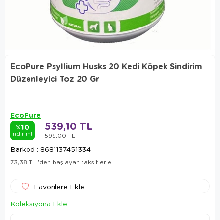
EcoPure Psyllium Husks 20 Kedi Köpek Sindirim
Düzenleyici Toz 20 Gr
EcoPure
539,10 TL
10
%
indirimli
599,00 TL
Barkod
:
8681137451334
73,38 TL
'den başlayan taksitlerle
Favorilere Ekle
Koleksiyona Ekle