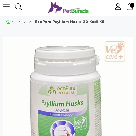
EcoPure Psyllium Husks 20 Kedi Köpek Sindirim Düzenleyici Toz 20 Gr