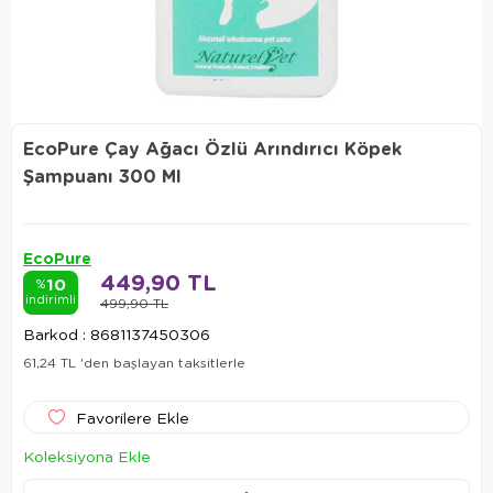
EcoPure Çay Ağacı Özlü Arındırıcı Köpek
Şampuanı 300 Ml
EcoPure
449,90 TL
10
%
indirimli
499,90 TL
Barkod
:
8681137450306
61,24 TL
'den başlayan taksitlerle
Favorilere Ekle
Koleksiyona Ekle