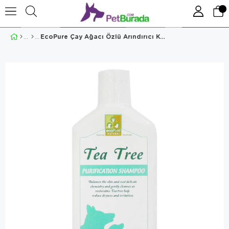
EcoPure Çay Ağacı Özlü Arındırıcı Köpek Şampuanı 300 Ml