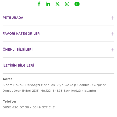
PETBURADA
FAVORİ KATEGORİLER
ÖNEMLİ BİLGİLERİ
İLETİŞİM BİLGİLERİ
Adres
Sinem Sokak, Dereağzı Mahallesi Ziya Gökalp Caddesi, Gürpınar,
Denizgören Evleri 2DE1 No:122, 34528 Beylikdüzü / İstanbul
Telefon
0850 420 07 38 - 0549 377 51 51