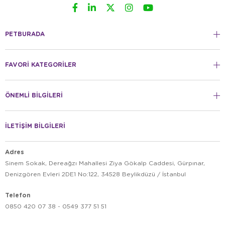
PETBURADA
FAVORİ KATEGORİLER
ÖNEMLİ BİLGİLERİ
İLETİŞİM BİLGİLERİ
Adres
Sinem Sokak, Dereağzı Mahallesi Ziya Gökalp Caddesi, Gürpınar,
Denizgören Evleri 2DE1 No:122, 34528 Beylikdüzü / İstanbul
Telefon
0850 420 07 38 - 0549 377 51 51