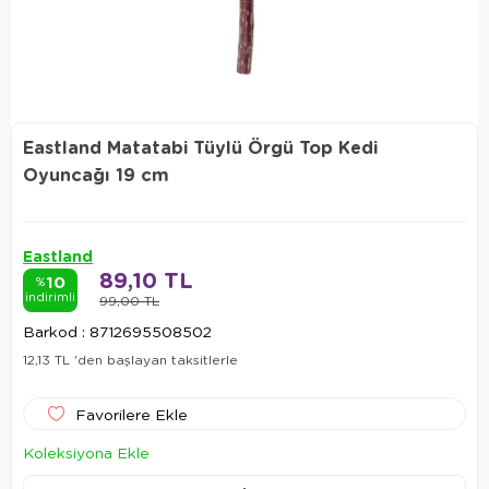
Eastland Matatabi Tüylü Örgü Top Kedi
Oyuncağı 19 cm
Eastland
89,10 TL
10
%
indirimli
99,00 TL
Barkod
:
8712695508502
12,13 TL
'den başlayan taksitlerle
Favorilere Ekle
Koleksiyona Ekle