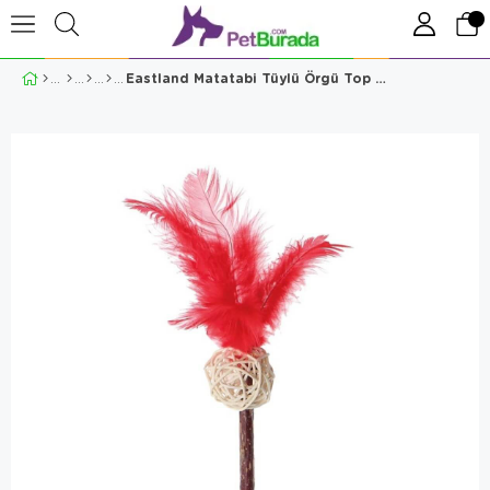
Eastland Matatabi Tüylü Örgü Top Kedi Oyuncağı 19 cm