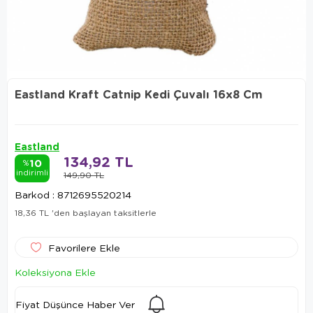
Eastland Kraft Catnip Kedi Çuvalı 16x8 Cm
Eastland
134,92 TL
10
%
indirimli
149,90 TL
Barkod
:
8712695520214
18,36 TL
'den başlayan taksitlerle
Favorilere Ekle
Koleksiyona Ekle
Fiyat Düşünce Haber Ver