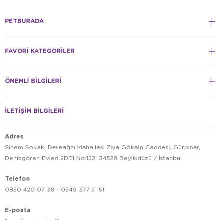
PETBURADA
FAVORİ KATEGORİLER
ÖNEMLİ BİLGİLERİ
İLETİŞİM BİLGİLERİ
Adres
Sinem Sokak, Dereağzı Mahallesi Ziya Gökalp Caddesi, Gürpınar,
Denizgören Evleri 2DE1 No:122, 34528 Beylikdüzü / İstanbul
Telefon
0850 420 07 38 - 0549 377 51 51
E-posta