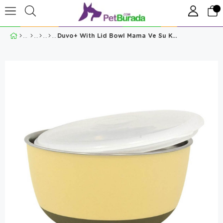
Duvo+ With Lid Bowl Mama Ve Su Kabı 2900 Ml Yellow