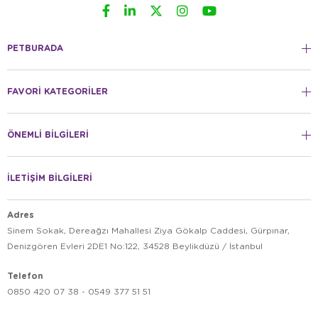
PETBURADA
FAVORİ KATEGORİLER
ÖNEMLİ BİLGİLERİ
İLETİŞİM BİLGİLERİ
Adres
Sinem Sokak, Dereağzı Mahallesi Ziya Gökalp Caddesi, Gürpınar,
Denizgören Evleri 2DE1 No:122, 34528 Beylikdüzü / İstanbul
Telefon
0850 420 07 38 - 0549 377 51 51