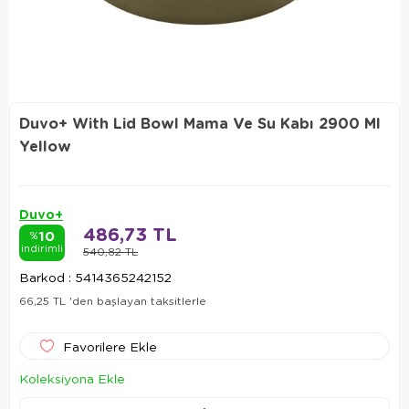
Duvo+ With Lid Bowl Mama Ve Su Kabı 2900 Ml
Yellow
Duvo+
486,73 TL
10
%
indirimli
540,82 TL
Barkod
:
5414365242152
66,25 TL
'den başlayan taksitlerle
Favorilere Ekle
Koleksiyona Ekle