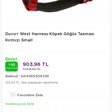
Duvo+ West Harness Köpek Göğüs Tasması
Kırmızı Small
Duvo+
903,96 TL
10
%
indirimli
1.004,40 TL
Barkod
:
5414365309336
123,04 TL
'den başlayan taksitlerle
Favorilere Ekle
Koleksiyona Ekle