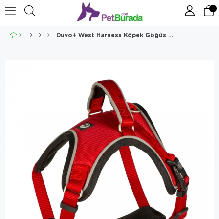
Duvo+ West Harness Köpek Göğüs Tasması Kırmızı Small