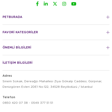
PETBURADA
FAVORİ KATEGORİLER
ÖNEMLİ BİLGİLERİ
İLETİŞİM BİLGİLERİ
Adres
Sinem Sokak, Dereağzı Mahallesi Ziya Gökalp Caddesi, Gürpınar,
Denizgören Evleri 2DE1 No:122, 34528 Beylikdüzü / İstanbul
Telefon
0850 420 07 38 - 0549 377 51 51