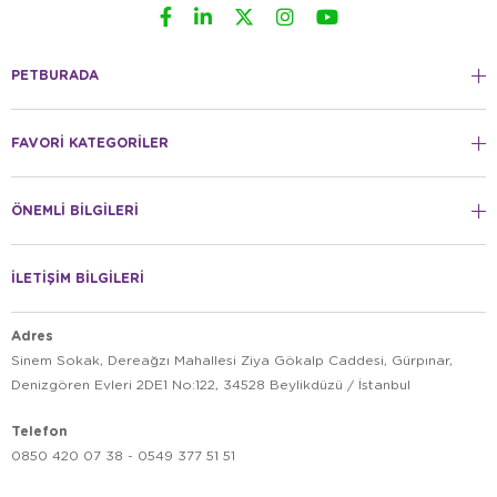
PETBURADA
FAVORİ KATEGORİLER
ÖNEMLİ BİLGİLERİ
İLETİŞİM BİLGİLERİ
Adres
Sinem Sokak, Dereağzı Mahallesi Ziya Gökalp Caddesi, Gürpınar,
Denizgören Evleri 2DE1 No:122, 34528 Beylikdüzü / İstanbul
Telefon
0850 420 07 38 - 0549 377 51 51