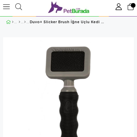
Duvo+ Slicker Brush İğne Uçlu Kedi ve Köpek Tarağı Medium