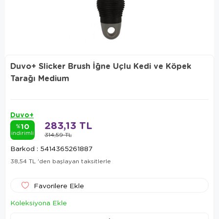
Duvo+ Slicker Brush İğne Uçlu Kedi ve Köpek
Tarağı Medium
Duvo+
283,13 TL
10
%
indirimli
314,59 TL
Barkod
:
5414365261887
38,54 TL
'den başlayan taksitlerle
Favorilere Ekle
Koleksiyona Ekle