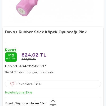
Duvo+ Rubber Stick Köpek Oyuncağı Pink
Duvo+
624,02 TL
10
%
indirimli
693,36 TL
Barkod
:
4047059421307
84,94 TL
'den başlayan taksitlerle
Favorilere Ekle
Koleksiyona Ekle
Fiyat Düşünce Haber Ver