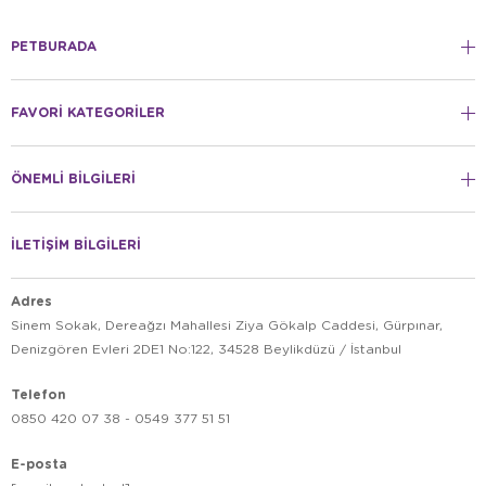
PETBURADA
FAVORİ KATEGORİLER
ÖNEMLİ BİLGİLERİ
İLETİŞİM BİLGİLERİ
Adres
Sinem Sokak, Dereağzı Mahallesi Ziya Gökalp Caddesi, Gürpınar,
Denizgören Evleri 2DE1 No:122, 34528 Beylikdüzü / İstanbul
Telefon
0850 420 07 38 - 0549 377 51 51
E-posta