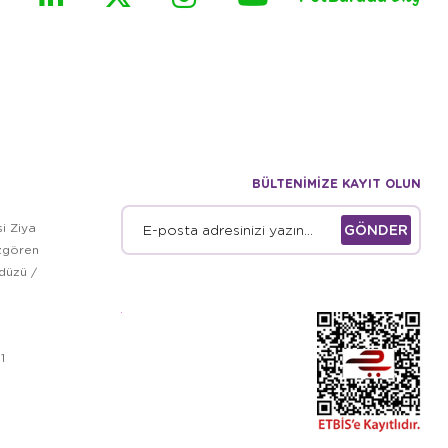
BÜLTENİMİZE KAYIT OLUN
i Ziya
GÖNDER
zgören
kdüzü /
1