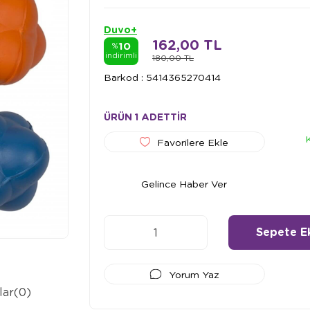
Duvo+
162,00 TL
10
%
indirimli
180,00 TL
Barkod
:
5414365270414
ÜRÜN 1 ADETTİR
Favorilere Ekle
Gelince Haber Ver
Yorum Yaz
lar
(0)
Ödeme Seçenekleri