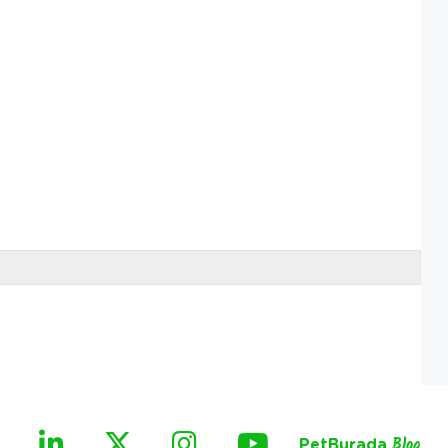
PetBurada
Blog