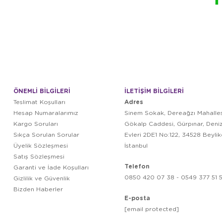
ÖNEMLİ BİLGİLERİ
İLETİŞİM BİLGİLERİ
Adres
Teslimat Koşulları
Hesap Numaralarımız
Sinem Sokak, Dereağzı Mahalles
Kargo Soruları
Gökalp Caddesi, Gürpınar, Deni
Sıkça Sorulan Sorular
Evleri 2DE1 No:122, 34528 Beyli
Üyelik Sözleşmesi
İstanbul
Satış Sözleşmesi
Telefon
Garanti ve İade Koşulları
0850 420 07 38 - 0549 377 51 5
Gizlilik ve Güvenlik
Bizden Haberler
E-posta
[email protected]