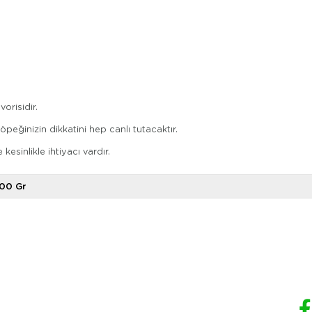
orisidir.
peğinizin dikkatini hep canlı tutacaktır.
esinlikle ihtiyacı vardır.
00 Gr