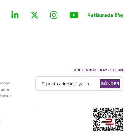
PetBurada
Blog
BÜLTENİMİZE KAYIT OLUN
i Ziya
GÖNDER
zgören
kdüzü /
1