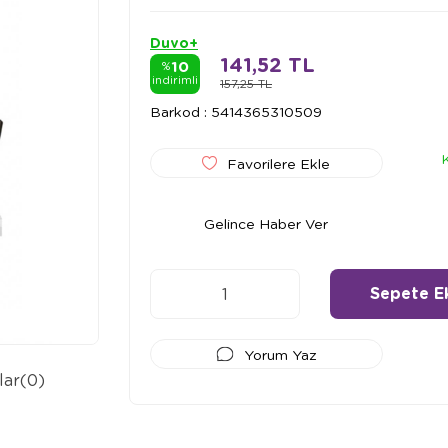
Duvo+
141,52 TL
10
%
indirimli
157,25 TL
Barkod
:
5414365310509
Favorilere Ekle
Gelince Haber Ver
Yorum Yaz
lar
(0)
Ödeme Seçenekleri