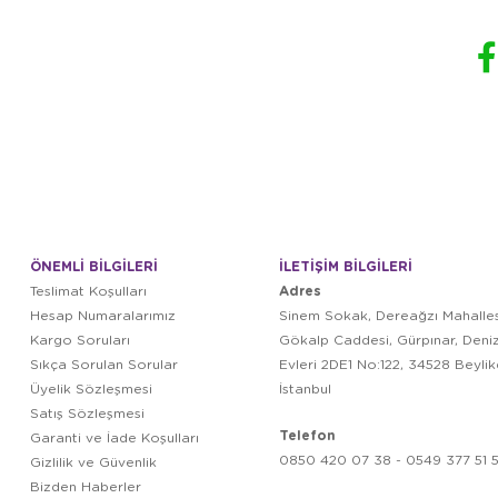
ÖNEMLİ BİLGİLERİ
İLETİŞİM BİLGİLERİ
Adres
Teslimat Koşulları
Hesap Numaralarımız
Sinem Sokak, Dereağzı Mahalles
Kargo Soruları
Gökalp Caddesi, Gürpınar, Deni
Sıkça Sorulan Sorular
Evleri 2DE1 No:122, 34528 Beyli
Üyelik Sözleşmesi
İstanbul
Satış Sözleşmesi
Telefon
Garanti ve İade Koşulları
0850 420 07 38 - 0549 377 51 5
Gizlilik ve Güvenlik
Bizden Haberler