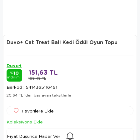
Duvo+ Cat Treat Ball Kedi Ödül Oyun Topu
Duvo+
151,63 TL
10
%
indirimli
168,48 TL
Barkod
:
5414365116491
20,64 TL
'den başlayan taksitlerle
Favorilere Ekle
Koleksiyona Ekle
Fiyat Düşünce Haber Ver