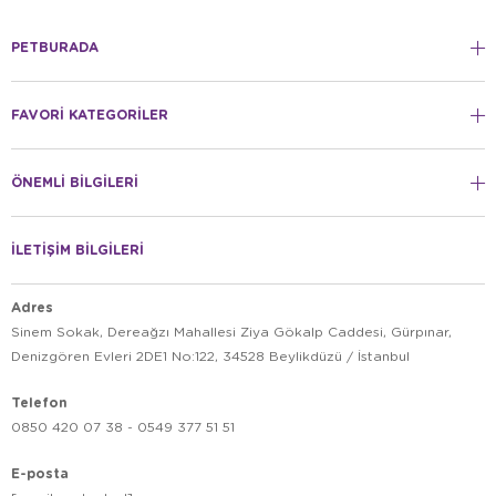
PETBURADA
FAVORİ KATEGORİLER
ÖNEMLİ BİLGİLERİ
İLETİŞİM BİLGİLERİ
Adres
Sinem Sokak, Dereağzı Mahallesi Ziya Gökalp Caddesi, Gürpınar,
Denizgören Evleri 2DE1 No:122, 34528 Beylikdüzü / İstanbul
Telefon
0850 420 07 38 - 0549 377 51 51
E-posta