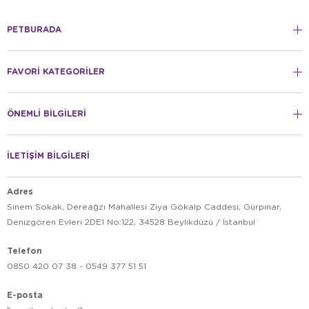
PETBURADA
FAVORİ KATEGORİLER
ÖNEMLİ BİLGİLERİ
İLETİŞİM BİLGİLERİ
Adres
Sinem Sokak, Dereağzı Mahallesi Ziya Gökalp Caddesi, Gürpınar,
Denizgören Evleri 2DE1 No:122, 34528 Beylikdüzü / İstanbul
Telefon
0850 420 07 38 - 0549 377 51 51
E-posta