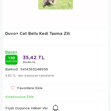
Duvo+ Cat Bells Kedi Tasma Zili
Duvo+
35,42 TL
10
%
indirimli
39,36 TL
Barkod
:
5414365248956
4,82 TL
'den başlayan taksitlerle
Favorilere Ekle
Koleksiyona Ekle
Fiyat Düşünce Haber Ver