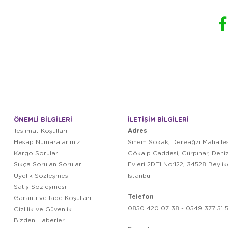
ÖNEMLİ BİLGİLERİ
İLETİŞİM BİLGİLERİ
Adres
Teslimat Koşulları
Hesap Numaralarımız
Sinem Sokak, Dereağzı Mahalles
Kargo Soruları
Gökalp Caddesi, Gürpınar, Deni
Sıkça Sorulan Sorular
Evleri 2DE1 No:122, 34528 Beyli
Üyelik Sözleşmesi
İstanbul
Satış Sözleşmesi
Telefon
Garanti ve İade Koşulları
0850 420 07 38 - 0549 377 51 5
Gizlilik ve Güvenlik
Bizden Haberler