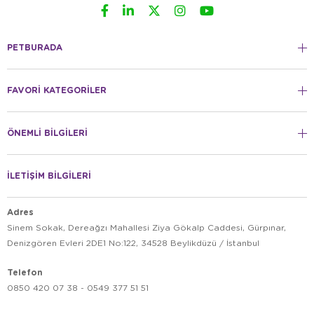
PETBURADA
FAVORİ KATEGORİLER
ÖNEMLİ BİLGİLERİ
İLETİŞİM BİLGİLERİ
Adres
Sinem Sokak, Dereağzı Mahallesi Ziya Gökalp Caddesi, Gürpınar,
Denizgören Evleri 2DE1 No:122, 34528 Beylikdüzü / İstanbul
Telefon
0850 420 07 38 - 0549 377 51 51