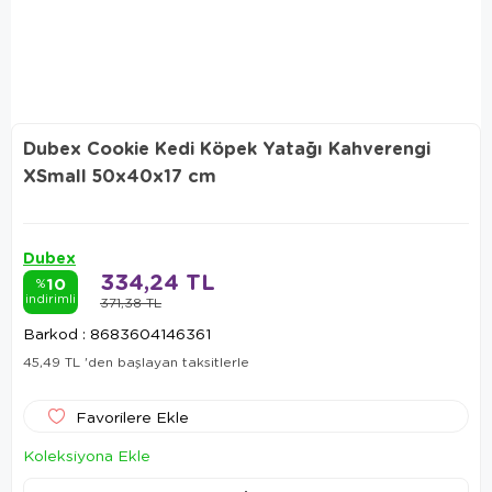
Dubex Cookie Kedi Köpek Yatağı Kahverengi
XSmall 50x40x17 cm
Dubex
334,24 TL
10
%
indirimli
371,38 TL
Barkod
:
8683604146361
45,49 TL
'den başlayan taksitlerle
Favorilere Ekle
Koleksiyona Ekle