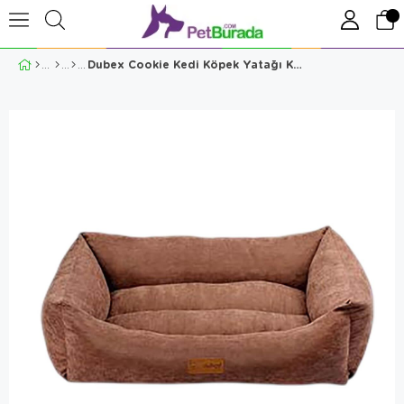
Dubex Cookie Kedi Köpek Yatağı Kahverengi XSmall 50x40x17 cm