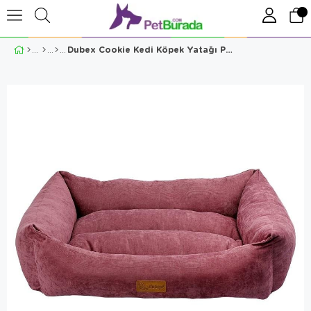
Dubex Cookie Kedi Köpek Yatağı Pembe Large 95x75x22 cm