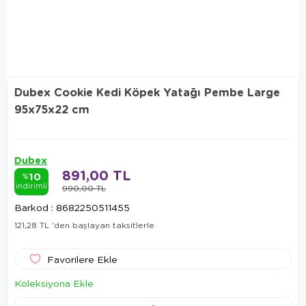
Dubex Cookie Kedi Köpek Yatağı Pembe Large
95x75x22 cm
Dubex
891,00 TL
10
%
indirimli
990,00 TL
Barkod
:
8682250511455
121,28 TL
'den başlayan taksitlerle
Favorilere Ekle
Koleksiyona Ekle