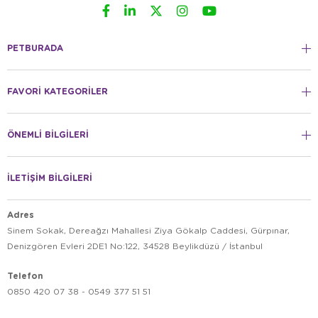
PETBURADA
FAVORİ KATEGORİLER
ÖNEMLİ BİLGİLERİ
İLETİŞİM BİLGİLERİ
Adres
Sinem Sokak, Dereağzı Mahallesi Ziya Gökalp Caddesi, Gürpınar,
Denizgören Evleri 2DE1 No:122, 34528 Beylikdüzü / İstanbul
Telefon
0850 420 07 38 - 0549 377 51 51