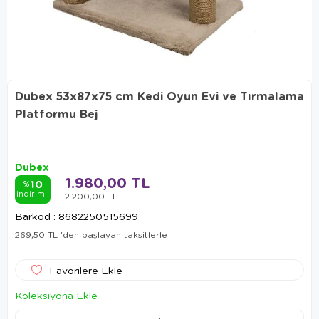
Dubex 53x87x75 cm Kedi Oyun Evi ve Tırmalama
Platformu Bej
Dubex
1.980,00 TL
10
%
indirimli
2.200,00 TL
Barkod
:
8682250515699
269,50 TL
'den başlayan taksitlerle
Favorilere Ekle
Koleksiyona Ekle