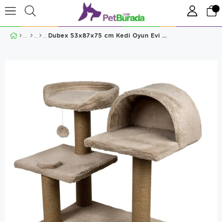
Dubex 53x87x75 cm Kedi Oyun Evi ve Tırmalama Platformu Bej