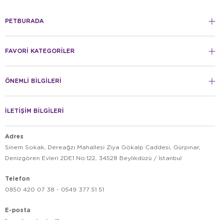
PETBURADA
FAVORİ KATEGORİLER
ÖNEMLİ BİLGİLERİ
İLETİŞİM BİLGİLERİ
Adres
Sinem Sokak, Dereağzı Mahallesi Ziya Gökalp Caddesi, Gürpınar,
Denizgören Evleri 2DE1 No:122, 34528 Beylikdüzü / İstanbul
Telefon
0850 420 07 38 - 0549 377 51 51
E-posta