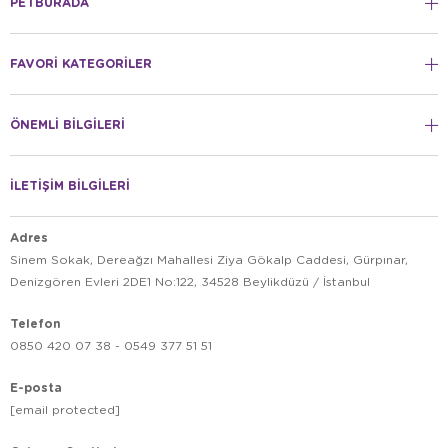
PETBURADA
FAVORİ KATEGORİLER
ÖNEMLİ BİLGİLERİ
İLETİŞİM BİLGİLERİ
Adres
Sinem Sokak, Dereağzı Mahallesi Ziya Gökalp Caddesi, Gürpınar,
Denizgören Evleri 2DE1 No:122, 34528 Beylikdüzü / İstanbul
Telefon
0850 420 07 38 - 0549 377 51 51
E-posta
[email protected]