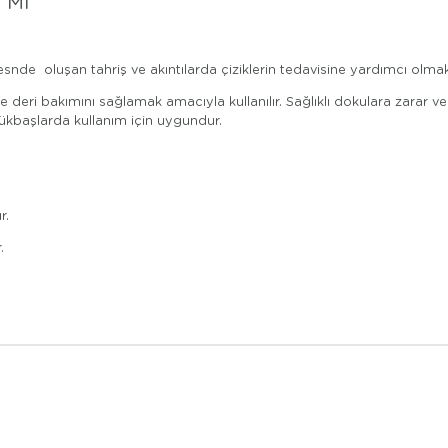
 Ml
esnde oluşan tahriş ve akıntılarda çiziklerin tedavisine yardımcı olmak
ve deri bakımını sağlamak amacıyla kullanılır. Sağlıklı dokulara zarar
yükbaşlarda kullanım için uygundur.
r.
.