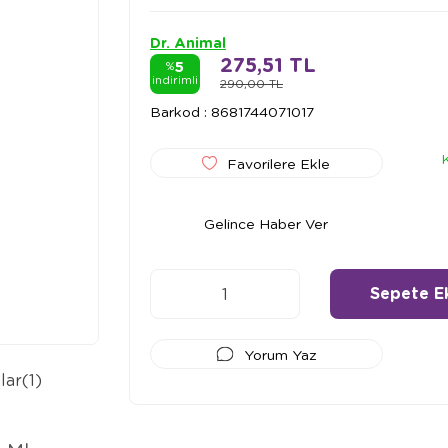
Dr. Animal
275,51 TL
5
%
indirimli
290,00 TL
Barkod
:
8681744071017
Favorilere Ekle
Gelince Haber Ver
Yorum Yaz
lar
(1)
Ödeme Seçenekleri