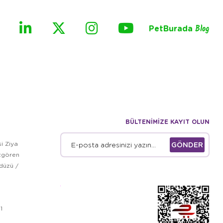
PetBurada
Blog
BÜLTENİMİZE KAYIT OLUN
i Ziya
GÖNDER
zgören
kdüzü /
1