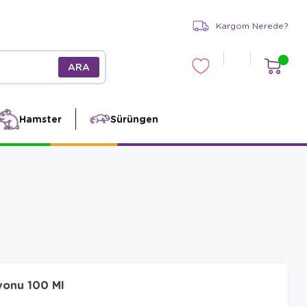
Kargom Nerede?
Hamster
Sürüngen
syonu 100 Ml