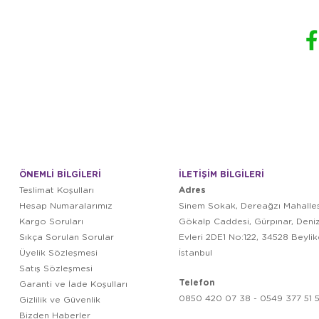
ÖNEMLİ BİLGİLERİ
İLETİŞİM BİLGİLERİ
Adres
Teslimat Koşulları
Hesap Numaralarımız
Sinem Sokak, Dereağzı Mahalles
Kargo Soruları
Gökalp Caddesi, Gürpınar, Deni
Sıkça Sorulan Sorular
Evleri 2DE1 No:122, 34528 Beyli
Üyelik Sözleşmesi
İstanbul
Satış Sözleşmesi
Telefon
Garanti ve İade Koşulları
0850 420 07 38 - 0549 377 51 5
Gizlilik ve Güvenlik
Bizden Haberler