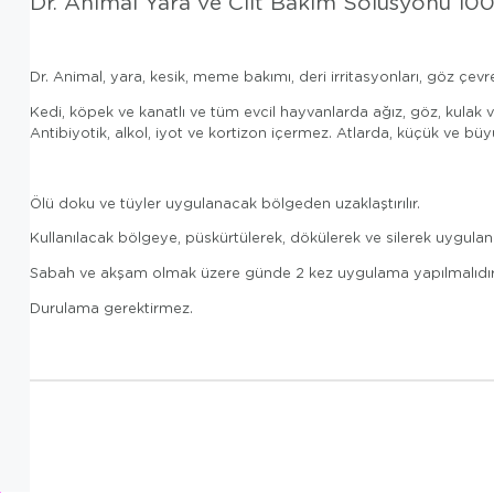
Dr. Animal Yara ve Cilt Bakım Solüsyonu 100
Dr. Animal, yara, kesik, meme bakımı, deri irritasyonları, göz çevr
Kedi, köpek ve kanatlı ve tüm evcil hayvanlarda ağız, göz, kulak 
Antibiyotik, alkol, iyot ve kortizon içermez. Atlarda, küçük ve bü
Ölü doku ve tüyler uygulanacak bölgeden uzaklaştırılır.
Kullanılacak bölgeye, püskürtülerek, dökülerek ve silerek uygulanı
Sabah ve akşam olmak üzere günde 2 kez uygulama yapılmalıdır
Durulama gerektirmez.