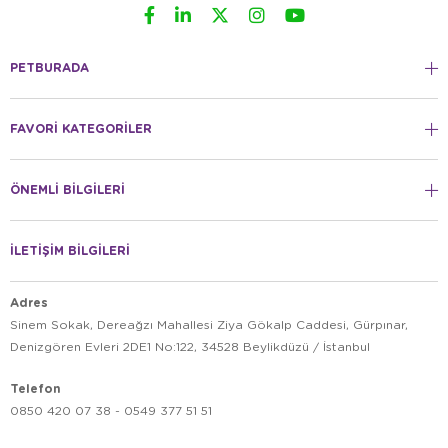
PETBURADA
FAVORİ KATEGORİLER
ÖNEMLİ BİLGİLERİ
İLETİŞİM BİLGİLERİ
Adres
Sinem Sokak, Dereağzı Mahallesi Ziya Gökalp Caddesi, Gürpınar,
Denizgören Evleri 2DE1 No:122, 34528 Beylikdüzü / İstanbul
Telefon
0850 420 07 38 - 0549 377 51 51