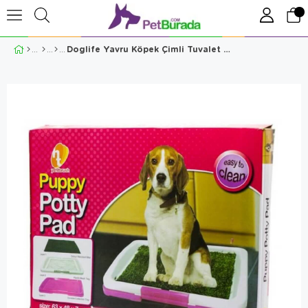
Doglife Yavru Köpek Çimli Tuvalet Eğitim Seti 63X48X7CM