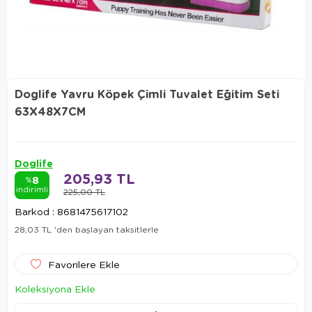
Doglife Yavru Köpek Çimli Tuvalet Eğitim Seti
63X48X7CM
Doglife
205,93 TL
8
%
indirimli
225,00 TL
Barkod
:
8681475617102
28,03 TL
'den başlayan taksitlerle
Favorilere Ekle
Koleksiyona Ekle