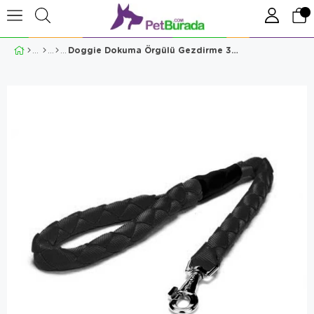
Doggie Dokuma Örgülü Gezdirme 3x100cm Siyah