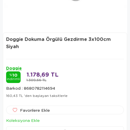
Doggie Dokuma Örgülü Gezdirme 3x100cm
Siyah
Doggie
1.178,69 TL
10
%
indirimli
1.309,66 TL
Barkod
:
8680782114694
160,43 TL
'den başlayan taksitlerle
Favorilere Ekle
Koleksiyona Ekle