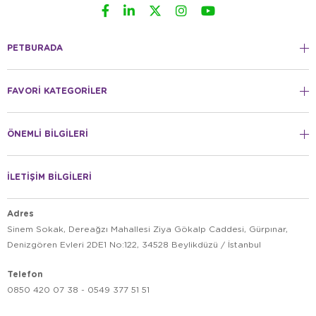
PETBURADA
FAVORİ KATEGORİLER
ÖNEMLİ BİLGİLERİ
İLETİŞİM BİLGİLERİ
Adres
Sinem Sokak, Dereağzı Mahallesi Ziya Gökalp Caddesi, Gürpınar,
Denizgören Evleri 2DE1 No:122, 34528 Beylikdüzü / İstanbul
Telefon
0850 420 07 38 - 0549 377 51 51