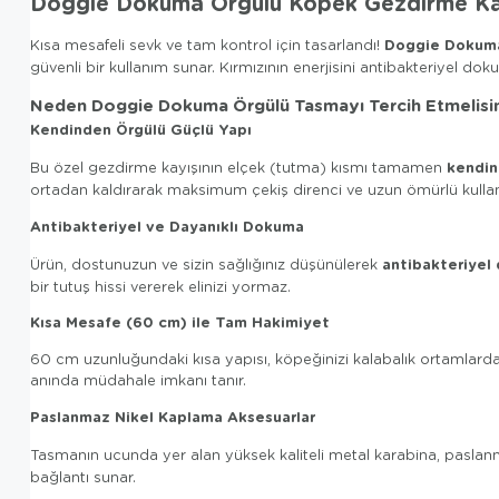
Doggie Dokuma Örgülü Köpek Gezdirme Kay
Doggie Dokuma
Kısa mesafeli sevk ve tam kontrol için tasarlandı!
güvenli bir kullanım sunar. Kırmızının enerjisini antibakteriyel doku
Neden Doggie Dokuma Örgülü Tasmayı Tercih Etmelisi
Kendinden Örgülü Güçlü Yapı
kendin
Bu özel gezdirme kayışının elçek (tutma) kısmı tamamen
ortadan kaldırarak maksimum çekiş direnci ve uzun ömürlü kullan
Antibakteriyel ve Dayanıklı Dokuma
antibakteriyel
Ürün, dostunuzun ve sizin sağlığınız düşünülerek
bir tutuş hissi vererek elinizi yormaz.
Kısa Mesafe (60 cm) ile Tam Hakimiyet
60 cm uzunluğundaki kısa yapısı, köpeğinizi kalabalık ortamlarda v
anında müdahale imkanı tanır.
Paslanmaz Nikel Kaplama Aksesuarlar
Tasmanın ucunda yer alan yüksek kaliteli metal karabina, paslan
bağlantı sunar.