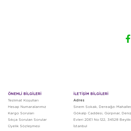
ÖNEMLİ BİLGİLERİ
İLETİŞİM BİLGİLERİ
Adres
Teslimat Koşulları
Hesap Numaralarımız
Sinem Sokak, Dereağzı Mahalles
Kargo Soruları
Gökalp Caddesi, Gürpınar, Deni
Sıkça Sorulan Sorular
Evleri 2DE1 No:122, 34528 Beyli
Üyelik Sözleşmesi
İstanbul