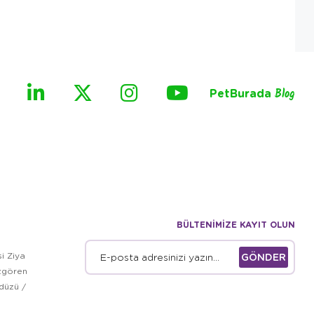
PetBurada
Blog
BÜLTENİMİZE KAYIT OLUN
i Ziya
GÖNDER
zgören
kdüzü /