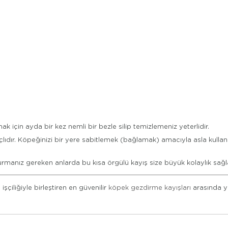
ak için ayda bir kez nemli bir bezle silip temizlemeniz yeterlidir.
ıdır. Köpeğinizi bir yere sabitlemek (bağlamak) amacıyla asla kullanı
urmanız gereken anlarda bu kısa örgülü kayış size büyük kolaylık sağl
şçiliğiyle birleştiren en güvenilir
köpek gezdirme kayışları
arasında ye