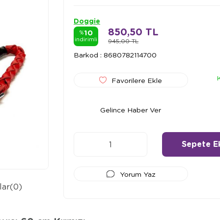
Doggie
850,50 TL
10
%
indirimli
945,00 TL
Barkod
:
8680782114700
Favorilere Ekle
Gelince Haber Ver
Yorum Yaz
lar
(0)
Ödeme Seçenekleri