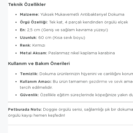
Teknik Özellikler
Malzeme:
Yüksek Mukavemetli Antibakteriyel Dokuma
Örgü Özelliği:
Tek kat, 4 parçalı kendinden örgülü elçek
En:
2,5 cm (Geniş ve sağlam kavrama yüzeyi)
Uzunluk:
60 cm (Kısa sevk boyu)
Renk:
Kırmızı
Metal Aksam:
Paslanmaz nikel kaplama karabina
Kullanım ve Bakım Önerileri
Temizlik:
Dokuma ürünlerinizin hijyenini ve canlılığını korum
Kullanım Amacı:
Bu ürün tamamen
gezdirme ve sevk
amaçl
tercih edilmelidir.
Güvenlik:
Özellikle eğitim süreçlerinde köpeğinize yakın d
Petburada Notu:
Doggie örgülü serisi, sağlamlığı şık bir dokuma i
örgülü kayışı hemen keşfedin!