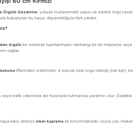
ışı 60 cm Kırmızı
 Örgülü Gezdirme
, yüksek mukavemetli yapısı ve estetik örgü tasar
yla buluşturan bu kayış, dayanıklılığıyla fark yaratır.
niz?
den örgülü
bir sistemle hazırlanmıştır. Herhangi bir ek malzeme veya dik
ım sağlar.
 dokuma
liflerinden üretilmiştir. 4 parçalı özel örgü tekniği (tek kat
eya trafik yakınında diz hizanızda tutmanıza yardımcı olur. Özellikle 
nikel kaplama
maya karşı dirençli
ile korunmaktadır. Güçlü yay mekaniz