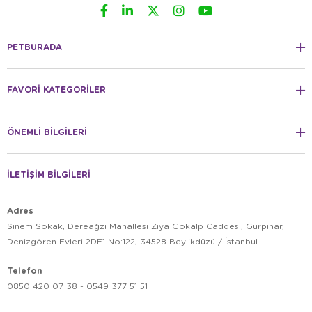
PETBURADA
FAVORİ KATEGORİLER
ÖNEMLİ BİLGİLERİ
İLETİŞİM BİLGİLERİ
Adres
Sinem Sokak, Dereağzı Mahallesi Ziya Gökalp Caddesi, Gürpınar,
Denizgören Evleri 2DE1 No:122, 34528 Beylikdüzü / İstanbul
Telefon
0850 420 07 38 - 0549 377 51 51