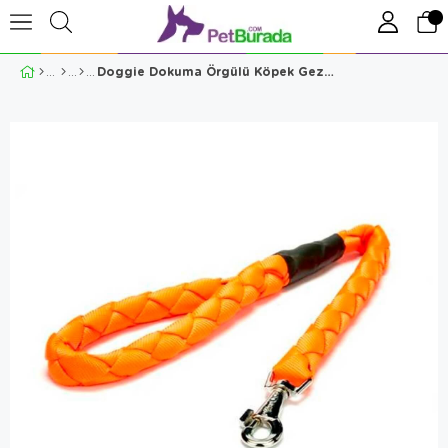
Doggie Dokuma Örgülü Köpek Gezdirme Tasması – Turuncu (1.5 X 140 Cm)