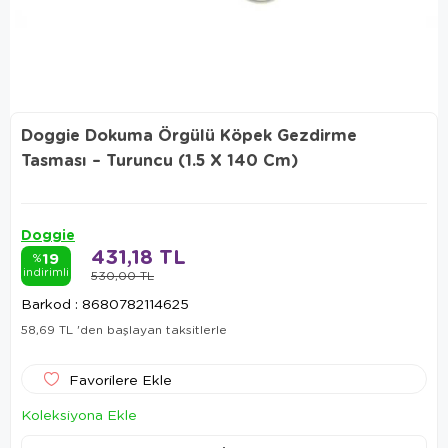
Doggie Dokuma Örgülü Köpek Gezdirme
Tasması – Turuncu (1.5 X 140 Cm)
Doggie
431,18 TL
19
%
indirimli
530,00 TL
Barkod
:
8680782114625
58,69 TL
'den başlayan taksitlerle
Favorilere Ekle
Koleksiyona Ekle