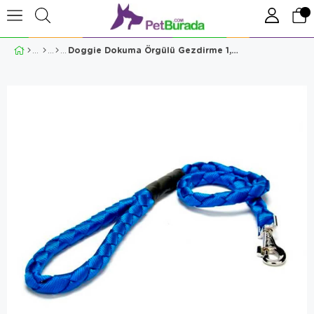
Doggie Dokuma Örgülü Gezdirme 1,5x140cm Mavi