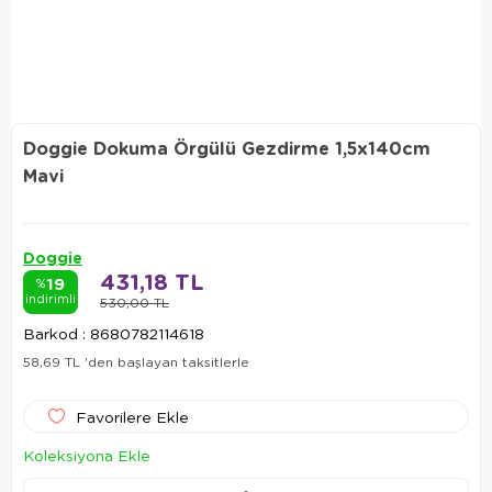
Doggie Dokuma Örgülü Gezdirme 1,5x140cm
Mavi
Doggie
431,18 TL
19
%
indirimli
530,00 TL
Barkod
:
8680782114618
58,69 TL
'den başlayan taksitlerle
Favorilere Ekle
Koleksiyona Ekle