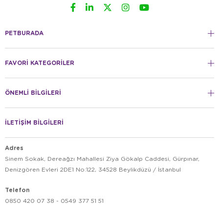
PETBURADA
FAVORİ KATEGORİLER
ÖNEMLİ BİLGİLERİ
İLETİŞİM BİLGİLERİ
Adres
Sinem Sokak, Dereağzı Mahallesi Ziya Gökalp Caddesi, Gürpınar,
Denizgören Evleri 2DE1 No:122, 34528 Beylikdüzü / İstanbul
Telefon
0850 420 07 38 - 0549 377 51 51