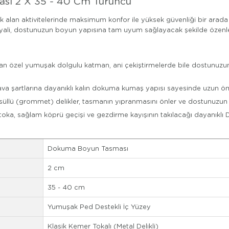
ı 2 X 35 - 40 Cm Turuncu
k alan aktivitelerinde maksimum konfor ile yüksek güvenliği bir arad
eryali, dostunuzun boyun yapısına tam uyum sağlayacak şekilde özenle 
an özel yumuşak dolgulu katman, ani çekiştirmelerde bile dostunuzun
a şartlarına dayanıklı kalın dokuma kumaş yapısı sayesinde uzun öm
üllü (grommet) delikler, tasmanın yıpranmasını önler ve dostunuzun
oka, sağlam köprü geçişi ve gezdirme kayışının takılacağı dayanıklı D
Dokuma Boyun Tasması
2 cm
35 - 40 cm
Yumuşak Ped Destekli İç Yüzey
Klasik Kemer Tokalı (Metal Delikli)