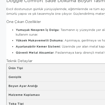
Doggie Comfort Sade Dokuma Boyun Tasmas
Evcil dostunuzun günlük yürüyüşlerinde, eğitimlerinde ve tüm açı
ömürlü yapısı ve şık tasarımıyla öne çıkıyor. Güçlendirilmiş mat
Öne Çıkan Özellikler
Yumuşak Neopren İç Dolgu:
Tasmanın iç yüzeyinde yer al
kullanım sunar.
Yüksek Mukavemetli Dokuma:
Aşınmaya, gerilmeye ve hav
Ayarlanabilir Kemer Sistemi:
Üzerinde yer alan metal kaps
Güvenli Metal Aksamlar:
Paslanmaya karşı dirençli metal t
Teknik Detaylar
Ürün Tipi
Genişlik
Boyun Ayar Aralığı
Malzeme Kaplaması
Toka Tipi