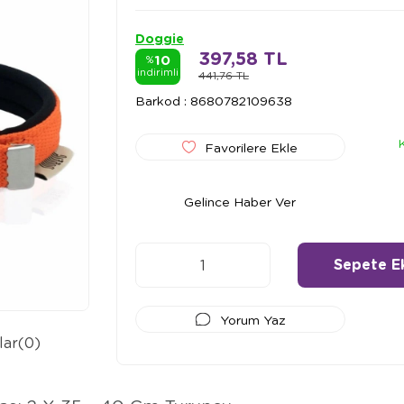
Doggie
397,58 TL
10
%
indirimli
441,76 TL
Barkod
:
8680782109638
Favorilere Ekle
Gelince Haber Ver
Yorum Yaz
lar
(0)
Ödeme Seçenekleri