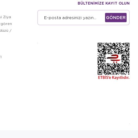
BÜLTENİMİZE KAYIT OLUN
i Ziya
GÖNDER
zgören
kdüzü /
1