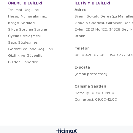
ÖNEMLİ BİLGİLERİ
İLETİŞİM BİLGİLERİ
Adres
Teslimat Koşulları
Hesap Numaralarımız
Sinem Sokak, Dereağzı Mahalles
Kargo Soruları
Gökalp Caddesi, Gürpınar, Deni
Sıkça Sorulan Sorular
Evleri 2DE1 No:122, 34528 Beyli
Üyelik Sözleşmesi
İstanbul
Satış Sözleşmesi
Telefon
Garanti ve İade Koşulları
0850 420 07 38 - 0549 377 51 5
Gizlilik ve Güvenlik
Bizden Haberler
E-posta
[email protected]
Çalışma Saatleri
Hafta içi: 09:00-18:00
Cumartesi: 09:00-12:00