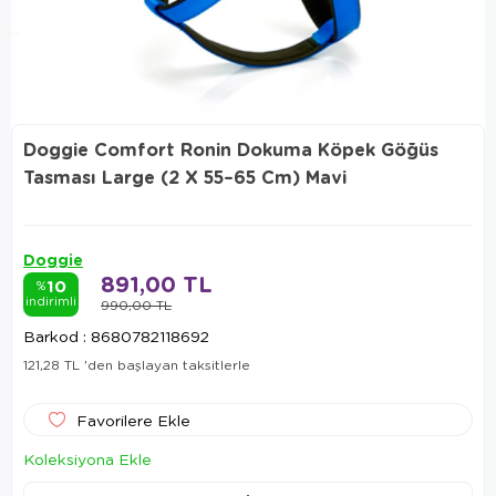
Doggie Comfort Ronin Dokuma Köpek Göğüs
Tasması Large (2 X 55–65 Cm) Mavi
Doggie
891,00 TL
10
%
indirimli
990,00 TL
Barkod
:
8680782118692
121,28 TL
'den başlayan taksitlerle
Favorilere Ekle
Koleksiyona Ekle