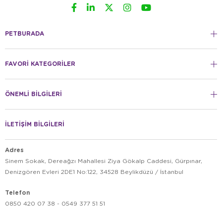
PETBURADA
FAVORİ KATEGORİLER
ÖNEMLİ BİLGİLERİ
İLETİŞİM BİLGİLERİ
Adres
Sinem Sokak, Dereağzı Mahallesi Ziya Gökalp Caddesi, Gürpınar,
Denizgören Evleri 2DE1 No:122, 34528 Beylikdüzü / İstanbul
Telefon
0850 420 07 38 - 0549 377 51 51