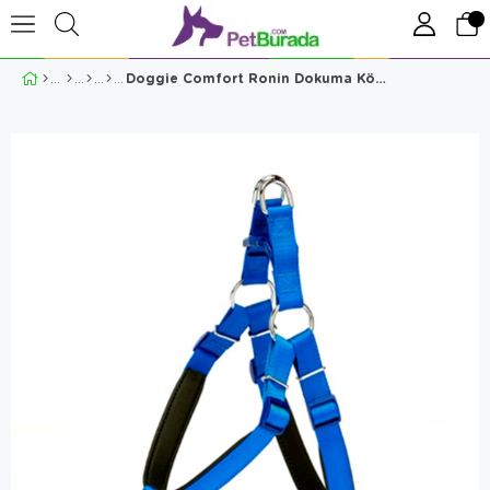
Doggie Comfort Ronin Dokuma Köpek Göğüs Tasması Large (2 X 55–65 Cm) Mavi